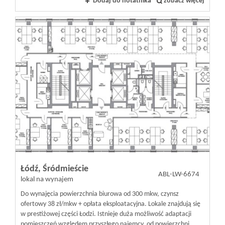
Dodaj do notatnika
zobacz więcej
Kontakt
Notatnik
Oferty
dla
inwestora
Łódź,
Śródmieście
ABL-LW-6674
lokal na wynajem
RODO
Do wynajęcia powierzchnia biurowa od 300 mkw, czynsz
ofertowy 38 zł/mkw + opłata eksploatacyjna. Lokale znajdują się
w prestiżowej części Łodzi. Istnieje duża możliwość adaptacji
pomieszczeń względem przyszłego najemcy, od powierzchni