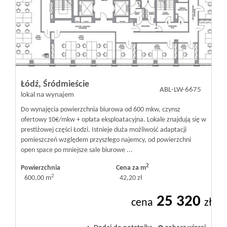
Mieszkania
Domy
Łódź,
Śródmieście
ABL-LW-6675
Działki
lokal na wynajem
Do wynajęcia powierzchnia biurowa od 600 mkw, czynsz
ofertowy 10€/mkw + opłata eksploatacyjna. Lokale znajdują się w
Lokale
prestiżowej części Łodzi. Istnieje duża możliwość adaptacji
pomieszczeń względem przyszłego najemcy, od powierzchni
open space po mniejsze sale biurowe ...
Hale
2
Powierzchnia
Cena za m
2
600,00 m
42,20 zł
25 320
Obiekty
cena
zł