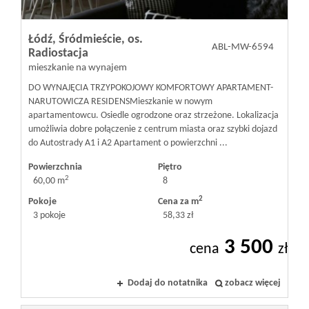
Łódź,
Śródmieście,
os.
ABL-MW-6594
Radiostacja
mieszkanie na wynajem
DO WYNAJĘCIA TRZYPOKOJOWY KOMFORTOWY APARTAMENT-
NARUTOWICZA RESIDENS ​Mieszkanie w nowym
apartamentowcu. Osiedle ogrodzone oraz strzeżone. ​Lokalizacja
umożliwia dobre połączenie z centrum miasta oraz szybki dojazd
do Autostrady A1 i A2 Apartament o powierzchni ...
Powierzchnia
Piętro
2
60,00 m
8
2
Pokoje
Cena za m
3 pokoje
58,33 zł
3 500
cena
zł
Dodaj do notatnika
zobacz więcej