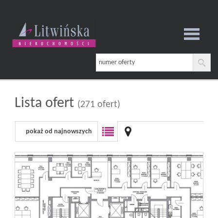
Strona
główna
Lista ofert
(271 ofert)
pokaż od najnowszych
O
firmie
Oferta