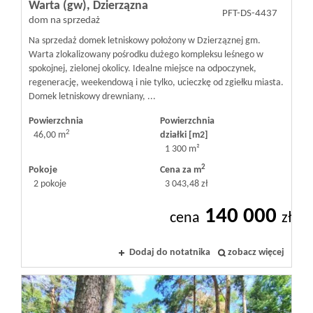
Warta (gw),
Dzierzązna
PFT-DS-4437
dom na sprzedaż
Na sprzedaż domek letniskowy położony w Dzierząznej gm.
Warta zlokalizowany pośrodku dużego kompleksu leśnego w
spokojnej, zielonej okolicy. Idealne miejsce na odpoczynek,
regenerację, weekendową i nie tylko, ucieczkę od zgiełku miasta.
Domek letniskowy drewniany, ...
Powierzchnia
Powierzchnia
2
46,00 m
działki [m2]
1 300 m²
2
Pokoje
Cena za m
2 pokoje
3 043,48 zł
140 000
cena
zł
Dodaj do notatnika
zobacz więcej