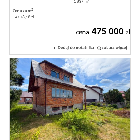
1 839 m²
2
Cena za m
4 318,18 zł
475 000
cena
zł
Dodaj do notatnika
zobacz więcej