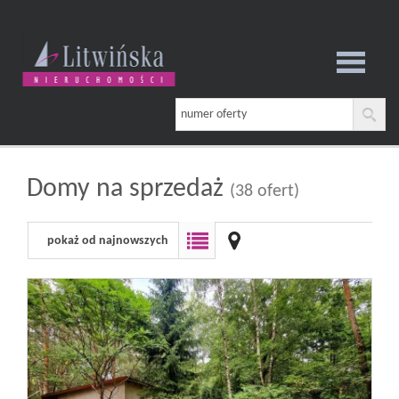
Strona
główna
Domy na sprzedaż
(38 ofert)
pokaż od najnowszych
O
firmie
Oferta