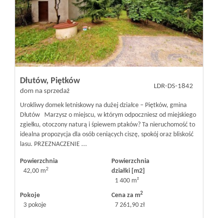
Mieszkania
Domy
Dłutów,
Piętków
LDR-DS-1842
Działki
dom na sprzedaż
Urokliwy domek letniskowy na dużej działce – Piętków, gmina
Dłutów Marzysz o miejscu, w którym odpoczniesz od miejskiego
Lokale
zgiełku, otoczony naturą i śpiewem ptaków? Ta nieruchomość to
idealna propozycja dla osób ceniących ciszę, spokój oraz bliskość
lasu. PRZEZNACZENIE ...
Hale
Powierzchnia
Powierzchnia
2
42,00 m
działki [m2]
1 400 m²
Obiekty
2
Pokoje
Cena za m
3 pokoje
7 261,90 zł