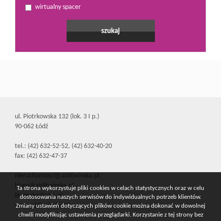
wirtualny spacer
ul. Piotrkowska 132 (lok. 3 I p.)
90-062 Łódź
tel.: (42) 632-52-52, (42) 632-40-20
fax: (42) 632-47-37
nieruchomosci@ablitwinska.pl
biuro@ablitwinska.pl
Ta strona wykorzystuje pliki cookies w celach statystycznych oraz w celu
litwinska@cbn.pl
dostosowania naszych serwisów do indywidualnych potrzeb klientów.
www.ablitwinska.pl
Zmiany ustawień dotyczących plików cookie można dokonać w dowolnej
chwili modyfikując ustawienia przeglądarki. Korzystanie z tej strony bez