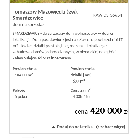
Tomaszów Mazowiecki (gw),
KAW-DS-36654
Smardzewice
dom na sprzedaż
SMARDZEWICE - do sprzedaży dom wolnostojący w dobrej
lokalizacji. Dom posadowiony jest na działce o powierzchni 697
m2. Kształt działki prostokąt - ogrodzona. Lokalizacja:
zabudowa domów jednorodzinnych, w niedalekiej odległości
Zalew Sulejowski oraz inne tereny ...
Powierzchnia
Powierzchnia
2
104,00 m
działki [m2]
697 m²
2
Pokoje
Cena za m
5 pokoi
4 038,46 zł
420 000
cena
zł
Dodaj do notatnika
zobacz więcej