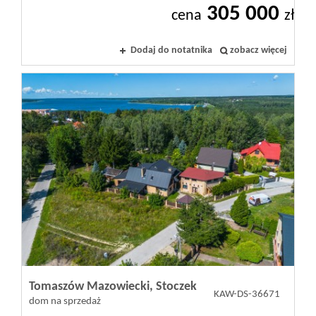
305 000
Kontakt
cena
zł
Dodaj do notatnika
zobacz więcej
Notatnik
Oferty
dla
inwestora
RODO
Tomaszów Mazowiecki,
Stoczek
KAW-DS-36671
dom na sprzedaż