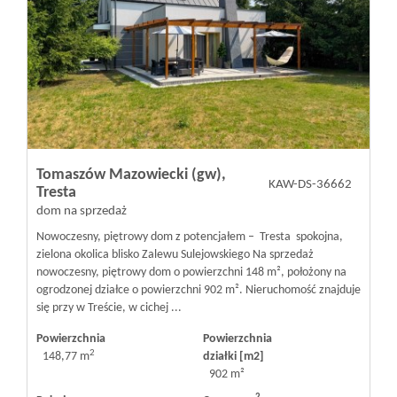
Tomaszów Mazowiecki (gw),
KAW-DS-36662
Tresta
dom na sprzedaż
Nowoczesny, piętrowy dom z potencjałem – Tresta spokojna,
zielona okolica blisko Zalewu Sulejowskiego Na sprzedaż
nowoczesny, piętrowy dom o powierzchni 148 m², położony na
ogrodzonej działce o powierzchni 902 m². Nieruchomość znajduje
się przy w Treście, w cichej ...
Powierzchnia
Powierzchnia
2
148,77 m
działki [m2]
902 m²