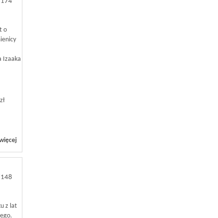
7174
t o
ienicy
a Izaaka
zł
więcej
7148
 z lat
cego.