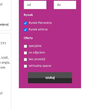
zł
Rynek
Rynek Pierwotny
więcej
Rynek wtórny
Oferty
7191
specjalne
ze zdjęciem
, Łódź,
bez prowizji
 singla,
wirtualny spacer
twie
zł