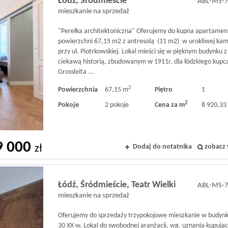
Łódź,
Śródmieście
ABL-MS-
mieszkanie na sprzedaż
"Perełka architektoniczna" Oferujemy do kupna apartamen
powierzchni 67,15 m2 z antresolą (11 m2) w urokliwej kam
przy ul. Piotrkowskiej. Lokal mieści się w pięknym budynku z
ciekawą historią, zbudowanym w 1911r. dla łódzkiego kupc
Grossleita ...
2
Powierzchnia
67,15 m
Piętro
1
2
Pokoje
2 pokoje
Cena za m
8 920,33 
9 000
Dodaj do notatnika
zobacz 
zł
Łódź,
Śródmieście,
Teatr Wielki
ABL-MS-
mieszkanie na sprzedaż
Oferujemy do sprzedaży trzypokojowe mieszkanie w budynku
30 XX w. Lokal do swobodnej aranżacji, wg. uznania kupują