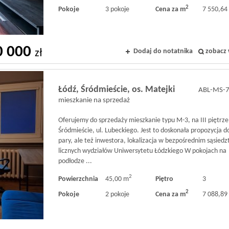
2
Pokoje
3 pokoje
Cena za m
7 550,64 
0 000
Dodaj do notatnika
zobacz 
zł
Łódź,
Śródmieście,
os. Matejki
ABL-MS-
mieszkanie na sprzedaż
Oferujemy do sprzedaży mieszkanie typu M-3, na III piętrze
Śródmieście, ul. Lubeckiego. Jest to doskonała propozycja do
pary, ale też inwestora, lokalizacja w bezpośrednim sąsiedz
licznych wydziałów Uniwersytetu Łódzkiego W pokojach na
podłodze ...
2
Powierzchnia
45,00 m
Piętro
3
2
Pokoje
2 pokoje
Cena za m
7 088,89 