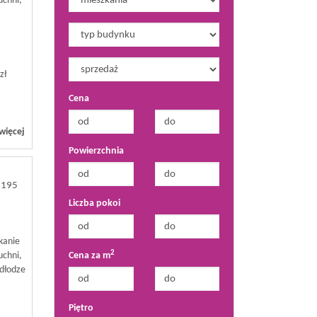
uchni,
zł
Cena
więcej
Powierzchnia
7195
Liczba pokoi
zkanie
2
Cena za m
uchni,
odłodze
Piętro