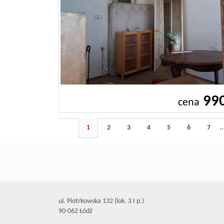
99
cena
1
2
3
4
5
6
7
..
ul. Piotrkowska 132 (lok. 3 I p.)
90-062 Łódź