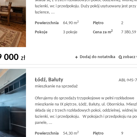
składa się z trzech rozkładowych pokoi, oddzielnej, widnej k
łazienki, wc i przedpokoju. Duży pokój usytuowany jest przy
łazience, ...
2
Powierzchnia
64,90 m
Piętro
2
2
Pokoje
3 pokoje
Cena za m
7 380,59 
9 000
Dodaj do notatnika
zobacz 
zł
Łódź,
Bałuty
ABL-MS-
mieszkanie na sprzedaż
Oferujemy do sprzedaży trzypokojowe w pełni rozkładowe
mieszkanie na IX piętrze, Łódź, Bałuty, ul. Obornicka. Mies
składa się z trzech rozkładowych pokoi, oddzielnej, widnej k
łazienki, wc i przedpokoju. W pokojach i przedpokoju na p
panele, ...
2
Powierzchnia
54,30 m
Piętro
9