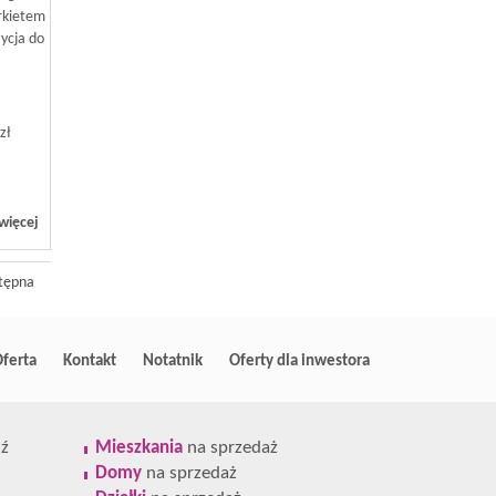
rkietem
zycja do
zł
więcej
tępna
ferta
Kontakt
Notatnik
Oferty dla inwestora
ź
Mieszkania
na sprzedaż
Domy
na sprzedaż