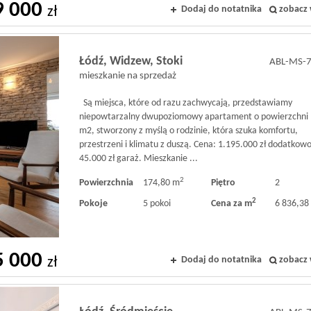
9 000
Dodaj do notatnika
zobacz 
zł
Łódź,
Widzew,
Stoki
ABL-MS-
mieszkanie na sprzedaż
Są miejsca, które od razu zachwycają, przedstawiamy
niepowtarzalny dwupoziomowy apartament o powierzchni
m2, stworzony z myślą o rodzinie, która szuka komfortu,
przestrzeni i klimatu z duszą. Cena: 1.195.000 zł dodatkowo
45.000 zł garaż. Mieszkanie ...
2
Powierzchnia
174,80 m
Piętro
2
2
Pokoje
5 pokoi
Cena za m
6 836,38 
5 000
Dodaj do notatnika
zobacz 
zł