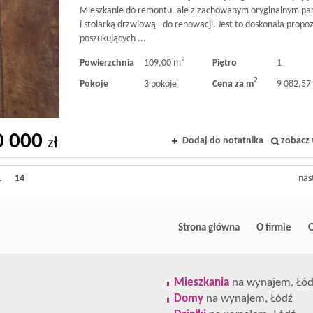
Mieszkanie do remontu, ale z zachowanym oryginalnym pa
i stolarką drzwiową - do renowacji. Jest to doskonała propo
poszukujących ...
2
Powierzchnia
109,00 m
Piętro
1
2
Pokoje
3 pokoje
Cena za m
9 082,57 
0 000
Dodaj do notatnika
zobacz 
zł
.
14
nas
Strona główna
O firmie
O
Mieszkania
na wynajem, Łód
Domy
na wynajem, Łódź