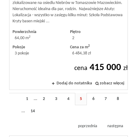
zlokalizowane na osiedlu Niebrów w Tomaszowie Mazowieckim.
Nieruchomość idealna dla par, rodzin. Najważniejsze Atuty:
Lokalizacja - wszystko w zasięgu kilku minut: Szkoła Podstawowa
Kryty basen miejski ...
Powierzchnia
Piętro
2
64,00 m
2
2
Pokoje
Cena za m
3 pokoje
6 484,38 zł
415 000
cena
zł
Dodaj do notatnika
zobacz więcej
1
...
2
3
4
5
6
7
8
...
14
poprzednia
następna