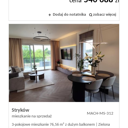
540 688
cena
zł
Kontakt
Dodaj do notatnika
zobacz więcej
Notatnik
Oferty
dla
inwestora
RODO
Stryków
MACH-MS-312
mieszkanie na sprzedaż
3-pokojowe mieszkanie 76,56 m² z dużym balkonem | Zielona