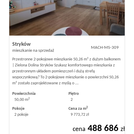
Stryków
MACH-MS-309
mieszkanie na sprzedaż
Przestronne 2-pokojowe mieszkanie 50,26 m² z dużym balkonem
| Zielona Dolina Stryków Szukasz komfortowego mieszkania z
przestronnym układem pomieszczeń i dużą strefą
wypoczynkową? To 2-pokojowe mieszkanie o powierzchni 50,26
m² zostało zaprojektowane z myślą o ...
Powierzchnia
Piętro
2
50,00 m
2
2
Pokoje
Cena za m
2 pokoje
9 773,72 zł
488 686
cena
zł