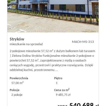
Mieszkania
Domy
Stryków
MACH-MS-313
Działki
mieszkanie na sprzedaż
2-pokojowe mieszkanie 57,52 m² z dużym balkonem lub tarasem
| Zielona Dolina Stryków Funkcjonalne mieszkanie 2-pokojowe o
Lokale
powierzchni 57,52 m², zaprojektowane z myślą o osobach
ceniących wygodę, przestrzeń i praktyczne rozwiązania. Dzięki
oddzielnej kuchni, przestronnemu ...
Hale
Powierzchnia
Piętro
2
57,00 m
1
2
Pokoje
Cena za m
Obiekty
2 pokoje
9 485,75 zł