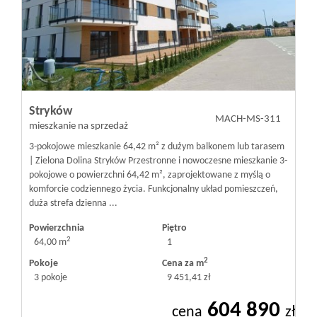
Stryków
MACH-MS-311
mieszkanie na sprzedaż
3-pokojowe mieszkanie 64,42 m² z dużym balkonem lub tarasem
| Zielona Dolina Stryków Przestronne i nowoczesne mieszkanie 3-
pokojowe o powierzchni 64,42 m², zaprojektowane z myślą o
komforcie codziennego życia. Funkcjonalny układ pomieszczeń,
duża strefa dzienna ...
Powierzchnia
Piętro
2
64,00 m
1
2
Pokoje
Cena za m
3 pokoje
9 451,41 zł
604 890
cena
zł