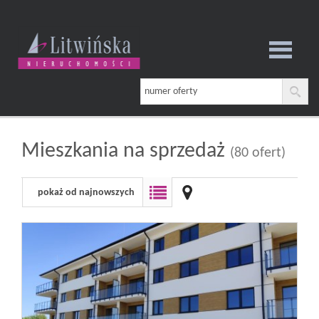
Strona
główna
Mieszkania na sprzedaż
(80 ofert)
pokaż od najnowszych
O
firmie
Oferta