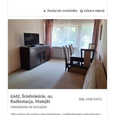
Dodaj do notatnika
zobacz więcej
Łódź,
Śródmieście,
os.
ABL-MW-6951
Radiostacja,
Matejki
mieszkanie na wynajem
Oferujemy do najmu dwupokojowe, rozkładowego mieszkanie z