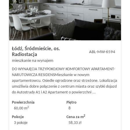
Łódź,
Śródmieście,
os.
ABL-MW-6594
Radiostacja
mieszkanie na wynajem
DO WYNAJĘCIA TRZYPOKOJOWY KOMFORTOWY APARTAMENT-
NARUTOWICZA RESIDENS ​Mieszkanie w nowym
apartamentowcu. Osiedle ogrodzone oraz strzeżone. ​Lokalizacja
umożliwia dobre połączenie z centrum miasta oraz szybki dojazd
do Autostrady A1 i A2 Apartament o powierzchni ...
Powierzchnia
Piętro
2
60,00 m
8
2
Pokoje
Cena za m
3 pokoje
58,33 zł