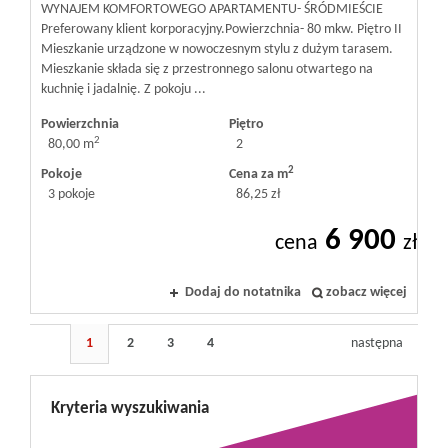
WYNAJEM KOMFORTOWEGO APARTAMENTU- ŚRÓDMIEŚCIE
Preferowany klient korporacyjny. ​Powierzchnia- 80 mkw. Piętro II ​
Mieszkanie urządzone w nowoczesnym stylu z dużym tarasem.
Mieszkanie składa się z przestronnego salonu otwartego na
kuchnię i jadalnię. Z pokoju ...
Powierzchnia
Piętro
2
80,00 m
2
2
Pokoje
Cena za m
3 pokoje
86,25 zł
6 900
cena
zł
Dodaj do notatnika
zobacz więcej
1
2
3
4
następna
Kryteria wyszukiwania