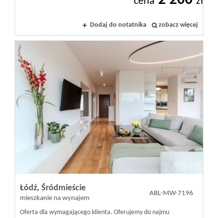
2 200
cena
zł
Kontakt
Dodaj do notatnika
zobacz więcej
Notatnik
Oferty
dla
inwestora
RODO
Łódź,
Śródmieście
ABL-MW-7196
mieszkanie na wynajem
Oferta dla wymagającego klienta. Oferujemy do najmu