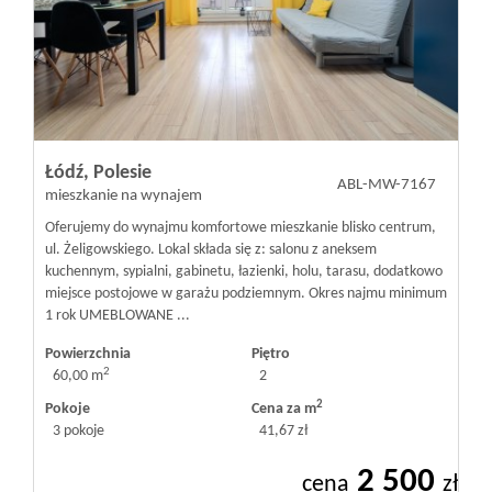
Łódź,
Polesie
ABL-MW-7167
mieszkanie na wynajem
Oferujemy do wynajmu komfortowe mieszkanie blisko centrum,
ul. Żeligowskiego. Lokal składa się z: salonu z aneksem
kuchennym, sypialni, gabinetu, łazienki, holu, tarasu, dodatkowo
miejsce postojowe w garażu podziemnym. Okres najmu minimum
1 rok UMEBLOWANE ...
Powierzchnia
Piętro
2
60,00 m
2
2
Pokoje
Cena za m
3 pokoje
41,67 zł
2 500
cena
zł