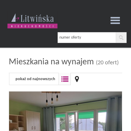
Strona
główna
Mieszkania na wynajem
(20 ofert)
pokaż od najnowszych
O
firmie
Oferta