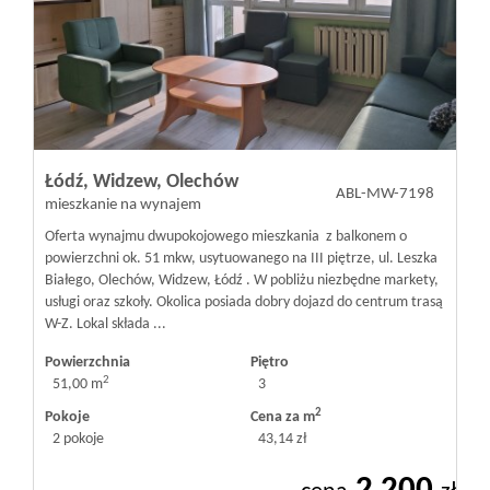
Mieszkania
Domy
Łódź,
Widzew,
Olechów
ABL-MW-7198
Działki
mieszkanie na wynajem
Oferta wynajmu dwupokojowego mieszkania z balkonem o
powierzchni ok. 51 mkw, usytuowanego na III piętrze, ul. Leszka
Lokale
Białego, Olechów, Widzew, Łódź . W pobliżu niezbędne markety,
usługi oraz szkoły. Okolica posiada dobry dojazd do centrum trasą
W-Z. Lokal składa ...
Hale
Powierzchnia
Piętro
2
51,00 m
3
2
Pokoje
Cena za m
Obiekty
2 pokoje
43,14 zł