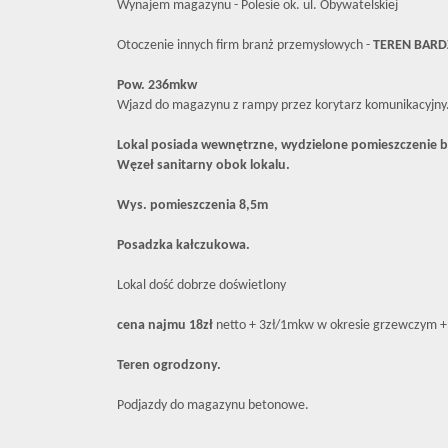
Wynajem magazynu - Polesie ok. ul. Obywatelskiej
Otoczenie innych firm branż przemysłowych -
TEREN BAR
Pow. 236mkw
Wjazd do magazynu z rampy przez korytarz komunikacyjny
Lokal posiada wewnętrzne, wydzielone pomieszczenie 
Węzeł sanitarny obok lokalu.
Wys. pomieszczenia 8,5m
Posadzka kałczukowa.
Lokal dość dobrze doświetlony
cena najmu 18zł
netto + 3zł/1mkw w okresie grzewczym + 
Teren ogrodzony.
Podjazdy do magazynu betonowe.