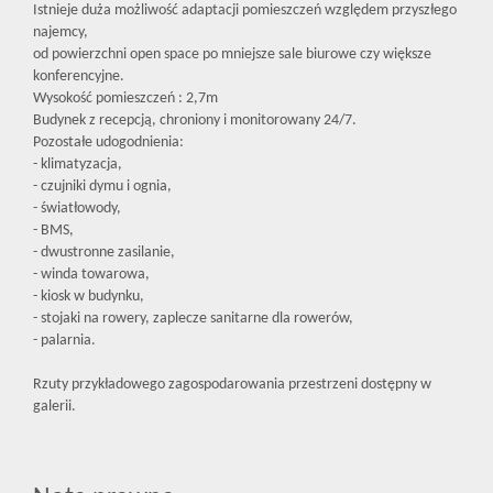
Istnieje duża możliwość adaptacji pomieszczeń względem przyszłego
najemcy,
od powierzchni open space po mniejsze sale biurowe czy większe
konferencyjne.
Wysokość pomieszczeń : 2,7m
Budynek z recepcją, chroniony i monitorowany 24/7.
Pozostałe udogodnienia:
- klimatyzacja,
- czujniki dymu i ognia,
- światłowody,
- BMS,
- dwustronne zasilanie,
- winda towarowa,
- kiosk w budynku,
- stojaki na rowery, zaplecze sanitarne dla rowerów,
- palarnia.
Rzuty przykładowego zagospodarowania przestrzeni dostępny w
galerii.