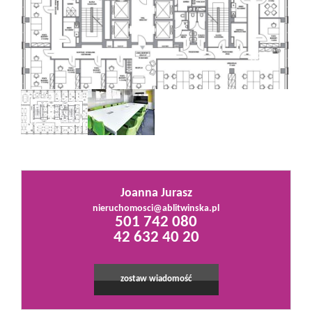
Mieszkania
Domy
Działki
Lokale
Joanna Jurasz
nieruchomosci@ablitwinska.pl
501 742 080
Hale
42 632 40 20
Obiekty
zostaw wiadomość