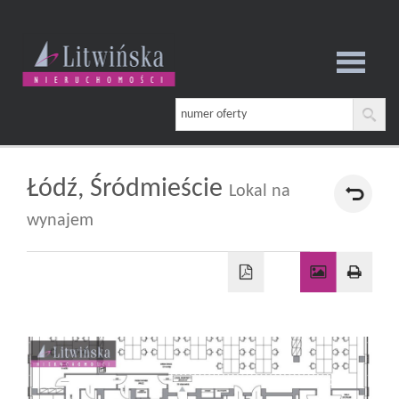
Strona
główna
Łódź,
Śródmieście
Lokal na
wynajem
O
firmie
Oferta