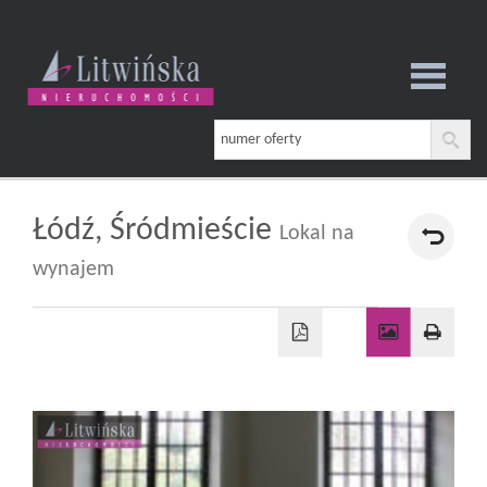
Strona
główna
Łódź,
Śródmieście
Lokal na
wynajem
O
firmie
Oferta