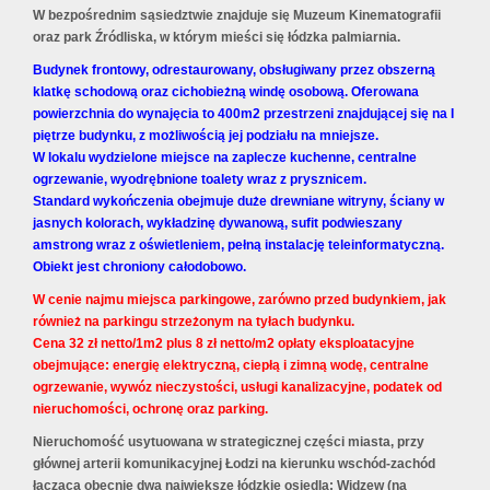
W bezpośrednim sąsiedztwie znajduje się Muzeum Kinematografii
oraz park Źródliska, w którym mieści się łódzka palmiarnia.
Budynek frontowy, odrestaurowany, obsługiwany przez obszerną
klatkę schodową oraz cichobieżną windę osobową. Oferowana
powierzchnia do wynajęcia to 400m2 przestrzeni znajdującej się na I
piętrze budynku, z możliwością jej podziału na mniejsze.
W lokalu wydzielone miejsce na zaplecze kuchenne, centralne
ogrzewanie, wyodrębnione toalety wraz z prysznicem.
Standard wykończenia obejmuje duże drewniane witryny, ściany w
jasnych kolorach, wykładzinę dywanową, sufit podwieszany
amstrong wraz z oświetleniem, pełną instalację teleinformatyczną.
Obiekt jest chroniony całodobowo.
W cenie najmu miejsca parkingowe, zarówno przed budynkiem, jak
również na parkingu strzeżonym na tyłach budynku.
Cena 32 zł netto/1m2 plus 8 zł netto/m2 opłaty eksploatacyjne
obejmujące: energię elektryczną, ciepłą i zimną wodę, centralne
ogrzewanie, wywóz nieczystości, usługi kanalizacyjne, podatek od
nieruchomości, ochronę oraz parking.
Nieruchomość usytuowana w strategicznej części miasta, przy
głównej arterii komunikacyjnej Łodzi na kierunku wschód-zachód
łącząca obecnie dwa największe łódzkie osiedla: Widzew (na