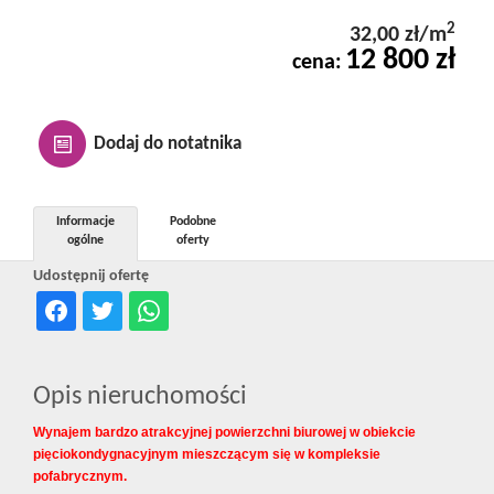
Kontakt
2
32,00 zł/m
12 800 zł
cena:
Notatnik
Dodaj do notatnika
Oferty
Informacje
Podobne
ogólne
oferty
dla
Udostępnij ofertę
inwestora
Opis nieruchomości
RODO
Wynajem bardzo atrakcyjnej powierzchni biurowej w obiekcie
pięciokondygnacyjnym mieszczącym się w kompleksie
pofabrycznym.