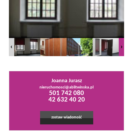
Mieszkania
Domy
Działki
Lokale
Joanna Jurasz
nieruchomosci@ablitwinska.pl
501 742 080
Hale
42 632 40 20
Obiekty
zostaw wiadomość