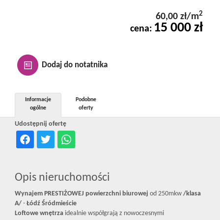
Kontakt
2
60,00 zł/m
15 000 zł
cena:
Notatnik
Dodaj do notatnika
Oferty
Informacje
Podobne
ogólne
oferty
dla
Udostępnij ofertę
inwestora
Opis nieruchomości
RODO
Wynajem PRESTIŻOWEJ powierzchni biurowej
od 250mkw
/klasa
A/
-
Łódź Śródmieście
Loftowe wnętrza
idealnie współgrają z nowoczesnymi