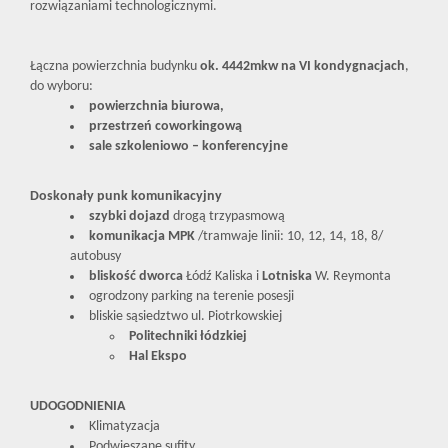
rozwiązaniami technologicznymi.
Łączna powierzchnia budynku
ok. 4442mkw na VI kondygnacjach
,
do wyboru:
powierzchnia biurowa,
przestrzeń coworkingową
sale szkoleniowo – konferencyjne
Doskonały punk komunikacyjny
szybki dojazd
drogą trzypasmową
komunikacja MPK
/tramwaje linii: 10, 12, 14, 18, 8/
autobusy
bliskość dworca
Łódź Kaliska i
Lotniska
W. Reymonta
ogrodzony parking na terenie posesji
bliskie sąsiedztwo ul. Piotrkowskiej
Politechniki łódzkiej
Hal Ekspo
UDOGODNIENIA
Klimatyzacja
Podwieszane sufity