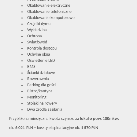
Okablowanie elektryczne
Okablowanie telefoniczne
Okablowanie komputerowe
Czujniki dymu
Wykładzina
Ochrona
Światłowód
Kontrola dostępu
Uchylne okna
Oświetlenie LED
BMS
Ścianki działowe
Rowerownia
Parking dla gości
Bistro/kantyna
Monitoring
Stojaki na rowery
Dwa źródła zasilania
Przybliżona miesięczna kwota czynszu
za lokal o pow. 100mkw:
ok.
6 021
+ koszty eksploatacyjne ok.
1 570 PLN
PLN