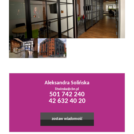
Mieszkania
Domy
Działki
Lokale
Aleksandra Solińska
litwinska@cbn.pl
501 742 240
Hale
42 632 40 20
Obiekty
zostaw wiadomość