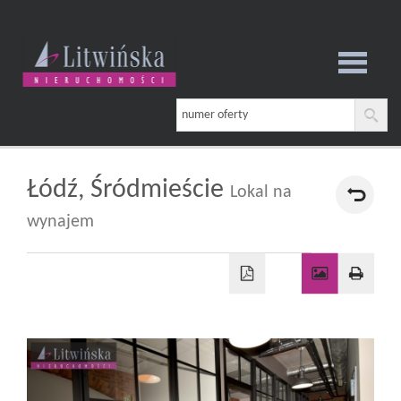
Strona
główna
Łódź,
Śródmieście
Lokal na
wynajem
O
firmie
Oferta