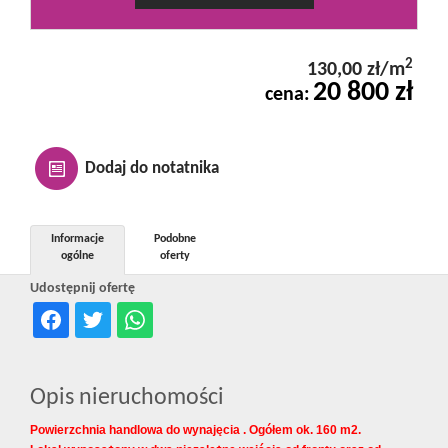
Kontakt
2
130,00 zł/m
20 800 zł
Notatnik
cena:
Oferty
Dodaj do notatnika
dla
Informacje
Podobne
ogólne
oferty
Udostępnij ofertę
inwestora
RODO
Opis nieruchomości
Powierzchnia handlowa do wynajęcia . Ogółem ok. 160 m2.