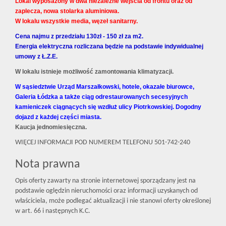
Lokal wyposażony w dwa niezależne wejścia od frontu oraz od
zaplecza, nowa stolarka aluminiowa.
W lokalu wszystkie media, węzeł sanitarny.
Cena najmu z przedziału 130zł - 150 zł za m2.
Energia elektryczna rozliczana będzie na podstawie indywidualnej
umowy z Ł.Z.E.
W lokalu istnieje możliwość zamontowania klimatyzacji.
W sąsiedztwie Urząd Marszałkowski, hotele, okazałe biurowce,
Galeria Łódzka a także ciąg odrestaurowanych secesyjnych
kamieniczek ciągnących się wzdłuż ulicy Piotrkowskiej. Dogodny
dojazd z każdej części miasta.
Kaucja jednomiesięczna.
WIĘCEJ INFORMACJI POD NUMEREM TELEFONU 501-742-240
Nota prawna
Opis oferty zawarty na stronie internetowej sporządzany jest na
podstawie oględzin nieruchomości oraz informacji uzyskanych od
właściciela, może podlegać aktualizacji i nie stanowi oferty określonej
w art. 66 i następnych K.C.