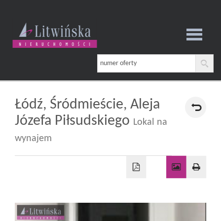
Strona
główna
Łódź,
Śródmieście,
Aleja
Józefa Piłsudskiego
Lokal na
O
wynajem
firmie
Oferta