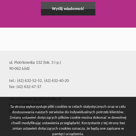
ul. Piotrkowska 132 (lok. 3 I p.)
90-062 Łódź
tel.: (42) 632-52-52, (42) 632-40-20
fax: (42) 632-47-37
nieruchomosci@ablitwinska.pl
biuro@ablitwinska.pl
Ta strona wykorzystuje pliki cookies w celach statystycznych oraz w celu
litwinska@cbn.pl
dostosowania naszych serwisów do indywidualnych potrzeb klientów.
www.ablitwinska.pl
Zmiany ustawień dotyczących plików cookie można dokonać w dowolnej
chwili modyfikując ustawienia przeglądarki. Korzystanie z tej strony bez
zmian ustawień dotyczących cookies oznacza, że będą one zapisane w
pamięci urządzenia.