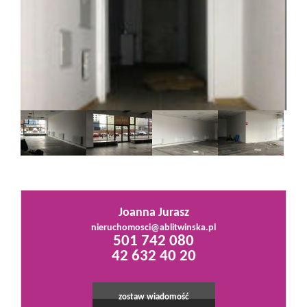
Mieszkania
Domy
Działki
Lokale
Joanna Jurasz
Hale
nieruchomosci@ablitwinska.pl
501 742 080
42 632 40 20
Obiekty
zostaw wiadomość