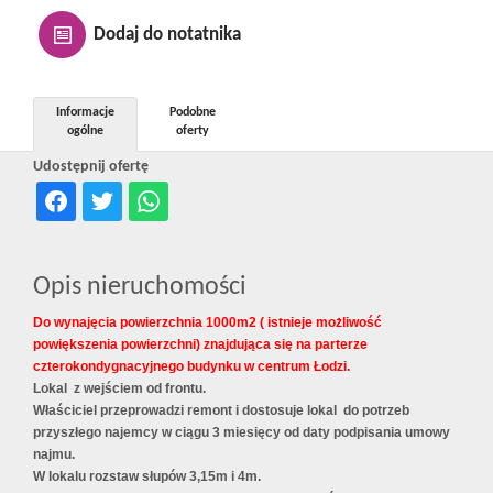
Kontakt
Dodaj do notatnika
Notatnik
Informacje
Podobne
ogólne
oferty
Udostępnij ofertę
Oferty
dla
Opis nieruchomości
Do wynajęcia powierzchnia 1000m2 ( istnieje możliwość
inwestora
powiększenia powierzchni) znajdująca się na parterze
czterokondygnacyjnego budynku w centrum Łodzi.
Lokal z wejściem od frontu.
RODO
Właściciel przeprowadzi remont i dostosuje lokal do potrzeb
przyszłego najemcy w ciągu 3 miesięcy od daty podpisania umowy
najmu.
W lokalu rozstaw słupów 3,15m i 4m.