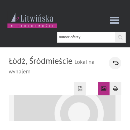
Strona
główna
Łódź,
Śródmieście
Lokal na
wynajem
O
firmie
Oferta