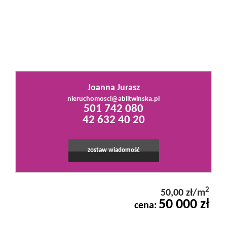
Mieszkania
Domy
Joanna Jurasz
Działki
nieruchomosci@ablitwinska.pl
501 742 080
42 632 40 20
Lokale
zostaw wiadomość
Hale
2
50,00 zł/m
Obiekty
50 000 zł
cena: