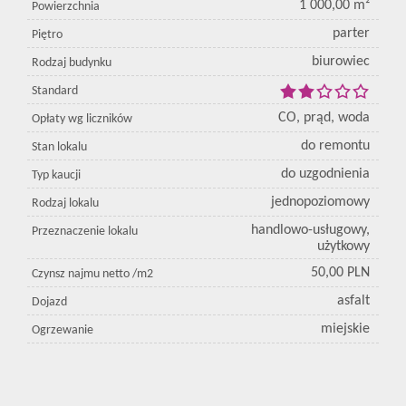
1 000,00 m²
Powierzchnia
parter
Piętro
biurowiec
Rodzaj budynku
Standard
CO, prąd, woda
Opłaty wg liczników
do remontu
Stan lokalu
do uzgodnienia
Typ kaucji
jednopoziomowy
Rodzaj lokalu
handlowo-usługowy,
Przeznaczenie lokalu
użytkowy
50,00 PLN
Czynsz najmu netto /m2
asfalt
Dojazd
miejskie
Ogrzewanie