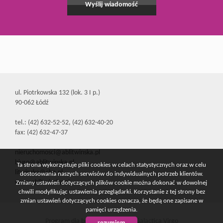
ul. Piotrkowska 132 (lok. 3 I p.)
90-062 Łódź
tel.: (42) 632-52-52, (42) 632-40-20
fax: (42) 632-47-37
nieruchomosci@ablitwinska.pl
biuro@ablitwinska.pl
Ta strona wykorzystuje pliki cookies w celach statystycznych oraz w celu
litwinska@cbn.pl
dostosowania naszych serwisów do indywidualnych potrzeb klientów.
www.ablitwinska.pl
Zmiany ustawień dotyczących plików cookie można dokonać w dowolnej
chwili modyfikując ustawienia przeglądarki. Korzystanie z tej strony bez
zmian ustawień dotyczących cookies oznacza, że będą one zapisane w
pamięci urządzenia.
Program dla biur nieruchomości
Galactica Virgo