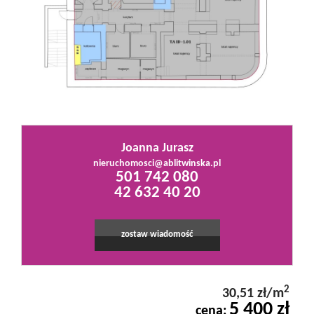
Mieszkania
Domy
Działki
Joanna Jurasz
nieruchomosci@ablitwinska.pl
501 742 080
Lokale
42 632 40 20
Hale
zostaw wiadomość
Obiekty
2
30,51 zł/m
5 400 zł
cena: