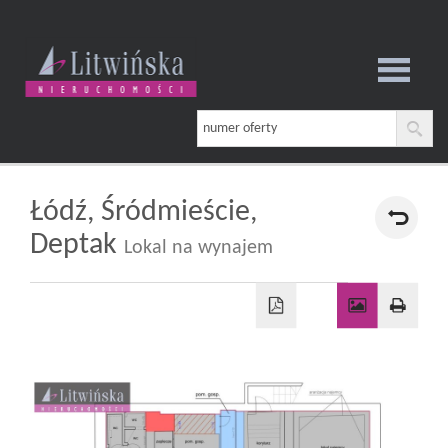
Strona
główna
Łódź,
Śródmieście,
Deptak
Lokal na wynajem
O
firmie
Oferta