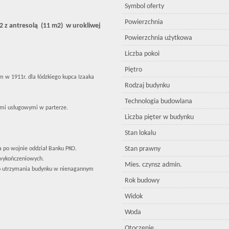
Symbol oferty
Powierzchnia
 z antresolą (11 m2) w urokliwej
Powierzchnia użytkowa
Liczba pokoi
Piętro
m w 1911r. dla łódzkiego kupca Izaaka
Rodzaj budynku
Technologia budowlana
ami usługowymi w parterze.
Liczba pięter w budynku
Stan lokalu
Stan prawny
a po wojnie oddział Banku PKO.
 wykończeniowych.
Mies. czynsz admin.
o utrzymania budynku w nienagannym
Rok budowy
Widok
Woda
Otoczenie