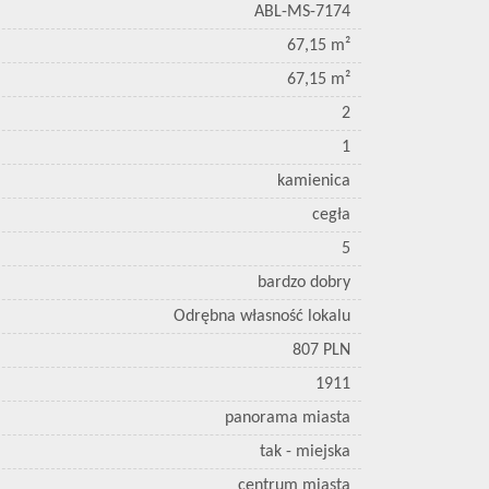
ABL-MS-7174
67,15 m²
67,15 m²
2
1
kamienica
cegła
5
bardzo dobry
Odrębna własność lokalu
807 PLN
1911
panorama miasta
tak - miejska
centrum miasta