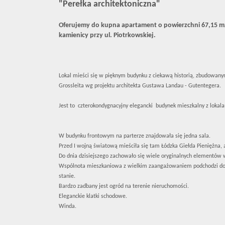
"Perełka architektoniczna"
Oferujemy do kupna apartament o powierzchni 67,15 m2
kamienicy przy ul. Piotrkowskiej.
Lokal mieści się w pięknym budynku z ciekawą historią, zbudowany
Grossleita wg projektu architekta Gustawa Landau - Gutentegera.
Jest to czterokondygnacyjny elegancki budynek mieszkalny z lokal
W budynku frontowym na parterze znajdowała się jedna sala.
Przed I wojną światową mieściła się tam Łódzka Giełda Pieniężna, 
Do dnia dzisiejszego zachowało się wiele oryginalnych elementów
Wspólnota mieszkaniowa z wielkim zaangażowaniem podchodzi d
stanie.
Bardzo zadbany jest ogród na terenie nieruchomości.
Eleganckie klatki schodowe.
Winda.