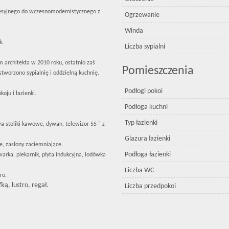
cesyjnego do wczesnomodernistycznego z
Ogrzewanie
Winda
k.
Liczba sypialni
architekta w 2010 roku, ostatnio zaś
Pomieszczenia
tworzono sypialnię i oddzielną kuchnię.
Podłogi pokoi
koju i łazienki.
Podłoga kuchni
Typ łazienki
wa stoliki kawowe, dywan, telewizor 55 " z
Glazura łazienki
e, zasłony zaciemniające.
Podłoga łazienki
arka, piekarnik, płyta indukcyjna, lodówka
Liczba WC
ro.
ą, lustro, regał.
Liczba przedpokoi