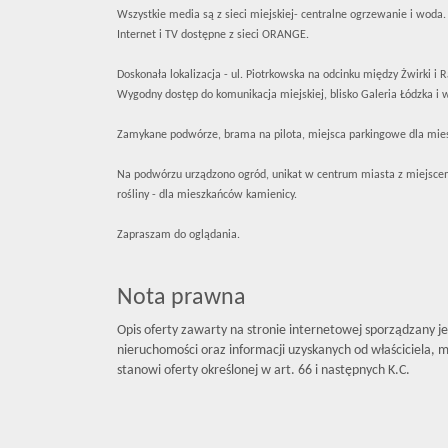
Wszystkie media są z sieci miejskiej- centralne ogrzewanie i woda.
Internet i TV dostępne z sieci ORANGE.
Doskonała lokalizacja - ul. Piotrkowska na odcinku między Żwirki i
Wygodny dostęp do komunikacja miejskiej, blisko Galeria Łódzka i ws
Zamykane podwórze, brama na pilota, miejsca parkingowe dla mi
Na podwórzu urządzono ogród, unikat w centrum miasta z miejscem
rośliny - dla mieszkańców kamienicy.
Zapraszam do oglądania.
Nota prawna
Opis oferty zawarty na stronie internetowej sporządzany j
nieruchomości oraz informacji uzyskanych od właściciela, mo
stanowi oferty określonej w art. 66 i następnych K.C.