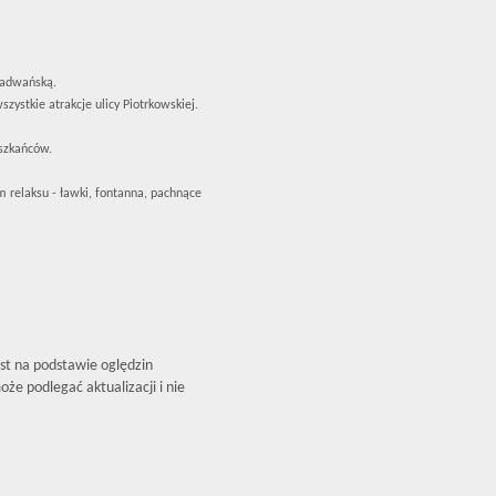
 Radwańską.
zystkie atrakcje ulicy Piotrkowskiej.
eszkańców.
 relaksu - ławki, fontanna, pachnące
est na podstawie oględzin
że podlegać aktualizacji i nie