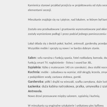
Kamienica stanowi przykład przejścia w projektowaniu od stylu se
elementami secesji.
Mieszkanie znajduje się na I piętrze, nad lokalem, w którym był ban
Zostało ono przebudowane i gruntownie wyremontowane pod okiem 
zostały wymienione podłogi i przez podział jednego pomieszczenia s
Lokal składa się z dwóch pokoi, kuchni, antresoli, garderoby, przedpo
Wszystkie meble i sprzęty są nowe i w bardzo dobrym stanie.
Salon
:
sofa narożna z funkcją spania, fotel rozkładany, komoda, d
funkcją smart TV, nagłośnienie - listwa i sound bar JBL.
Sypialnia
:
łóżko z materacem 140 cm szerokości, dwa stoliki nocn
Kuchnia
:
meble - zabudowa na wymiar, stół okrągły, krzesła, zmyw
z podajnikiem wody, zastawa stołowa, garnki.
Garderoba
:
półki i drążki na wieszaki, szafka zamykana, duże lust
Łazienka
: duża kabina natryskowa, pralka, umywalka z szafk
Antresola
.
Nowe drzwi przesuwane między salonem, sypialnią i kuchnią.
W mieszkaniu są oryginalne sztukaterie i unikatowy piec kaflowy.