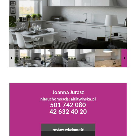
Mieszkania
Domy
Działki
Lokale
Joanna Jurasz
Hale
nieruchomosci@ablitwinska.pl
501 742 080
42 632 40 20
Obiekty
zostaw wiadomość