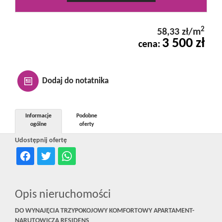
Kontakt
2
58,33 zł/m
3 500 zł
cena:
Notatnik
Oferty
Dodaj do notatnika
dla
Informacje
Podobne
ogólne
oferty
Udostępnij ofertę
inwestora
RODO
Opis nieruchomości
DO WYNAJĘCIA TRZYPOKOJOWY KOMFORTOWY APARTAMENT-
NARUTOWICZA RESIDENS