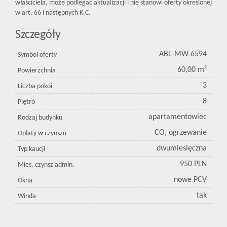
właściciela, może podlegać aktualizacji i nie stanowi oferty określonej
w art. 66 i następnych K.C.
Szczegóły
ABL-MW-6594
Symbol oferty
60,00 m²
Powierzchnia
3
Liczba pokoi
8
Piętro
apartamentowiec
Rodzaj budynku
CO, ogrzewanie
Opłaty w czynszu
dwumiesięczna
Typ kaucji
950 PLN
Mies. czynsz admin.
nowe PCV
Okna
tak
Winda