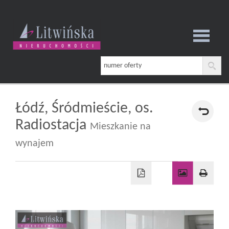
Strona
główna
Łódź,
Śródmieście,
os.
Radiostacja
Mieszkanie na
O
wynajem
firmie
Oferta