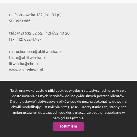
Mieszkania
ul. Piotrkowska 132 (lok. 3 I p.)
90-062 Łódź
tel.: (42) 632-52-52, (42) 632-40-20
Domy
fax: (42) 632-47-37
nieruchomosci@ablitwinska.pl
Działki
biuro@ablitwinska.pl
litwinska@cbn.pl
www.ablitwinska.pl
Lokale
Ta strona wykorzystuje pliki cookies w celach statystycznych oraz w celu
Program dla biur nieruchomości
Galactica Virgo
dostosowania naszych serwisów do indywidualnych potrzeb klientów.
Hale
Zmiany ustawień dotyczących plików cookie można dokonać w dowolnej
chwili modyfikując ustawienia przeglądarki. Korzystanie z tej strony bez
zmian ustawień dotyczących cookies oznacza, że będą one zapisane w
pamięci urządzenia.
Obiekty
rozumiem