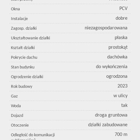
PCV
Okna
dobre
Instalacje
niezagospodarowana
Zagosp. działki
płaska
Ukształtowanie działki
prostokąt
Kształt działki
dachówka
Pokrycie dachu
do wykończenia
Stan budynku
ogrodzona
Ogrodzenie działki
2023
Rok budowy
w ulicy
Gaz
tak
Woda
droga gruntowa
Dojazd
działki zabudowane
Otoczenie
700 m
Odległość do komunikacji