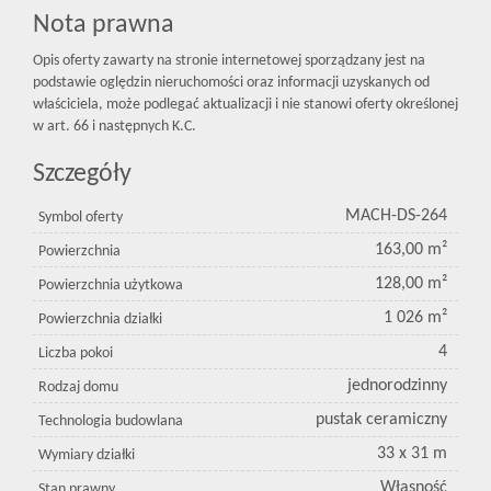
Nota prawna
Opis oferty zawarty na stronie internetowej sporządzany jest na
podstawie oględzin nieruchomości oraz informacji uzyskanych od
właściciela, może podlegać aktualizacji i nie stanowi oferty określonej
w art. 66 i następnych K.C.
Szczegóły
MACH-DS-264
Symbol oferty
163,00 m²
Powierzchnia
128,00 m²
Powierzchnia użytkowa
1 026 m²
Powierzchnia działki
4
Liczba pokoi
jednorodzinny
Rodzaj domu
pustak ceramiczny
Technologia budowlana
33 x 31 m
Wymiary działki
Własność
Stan prawny