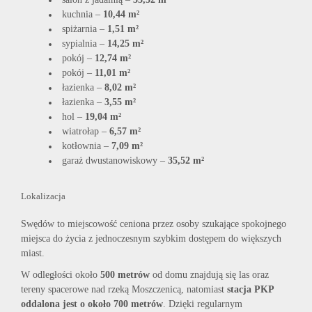
kuchnia –
10,44 m²
spiżarnia –
1,51 m²
sypialnia –
14,25 m²
pokój –
12,74 m²
pokój –
11,01 m²
łazienka –
8,02 m²
łazienka –
3,55 m²
hol –
19,04 m²
wiatrołap –
6,57 m²
kotłownia –
7,09 m²
garaż dwustanowiskowy –
35,52 m²
Lokalizacja
Swędów to miejscowość ceniona przez osoby szukające spokojnego
miejsca do życia z jednoczesnym szybkim dostępem do większych
miast.
W odległości około
500 metrów
od domu znajdują się las oraz
tereny spacerowe nad rzeką Moszczenicą, natomiast
stacja PKP
oddalona jest o około 700 metrów
. Dzięki regularnym