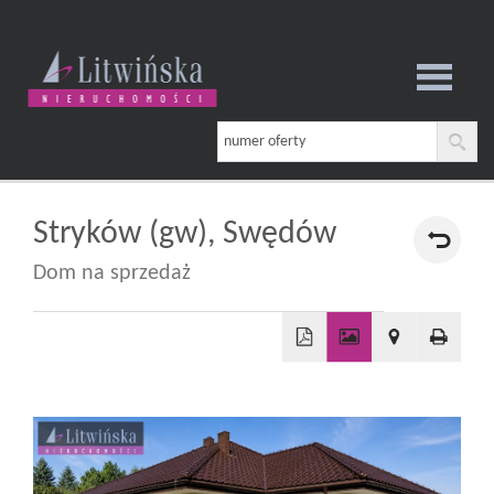
Strona
główna
Stryków (gw),
Swędów
Dom na sprzedaż
O
firmie
+
−
Oferta