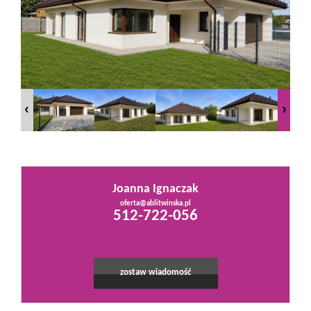
Mieszkania
Domy
Działki
Lokale
Joanna Ignaczak
oferta@ablitwinska.pl
Leaflet
|
©
OpenStreetMap
contributors
512-722-056
Hale
Obiekty
zostaw wiadomość