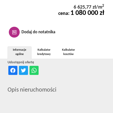
Kontakt
2
6 625,77 zł/m
1 080 000 zł
cena:
Notatnik
Dodaj do notatnika
Oferty
Informacje
Kalkulator
Kalkulator
ogólne
kredytowy
kosztów
dla
Udostępnij ofertę
inwestora
Opis nieruchomości
RODO