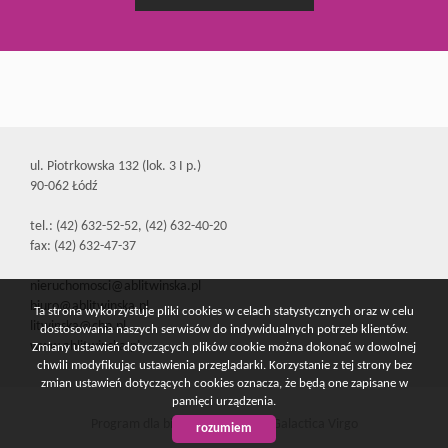
ul. Piotrkowska 132 (lok. 3 I p.)
90-062 Łódź
tel.: (42) 632-52-52, (42) 632-40-20
fax: (42) 632-47-37
nieruchomosci@ablitwinska.pl
biuro@ablitwinska.pl
Ta strona wykorzystuje pliki cookies w celach statystycznych oraz w celu
litwinska@cbn.pl
dostosowania naszych serwisów do indywidualnych potrzeb klientów.
www.ablitwinska.pl
Zmiany ustawień dotyczących plików cookie można dokonać w dowolnej
chwili modyfikując ustawienia przeglądarki. Korzystanie z tej strony bez
zmian ustawień dotyczących cookies oznacza, że będą one zapisane w
pamięci urządzenia.
Program dla biur nieruchomości
Galactica Virgo
rozumiem