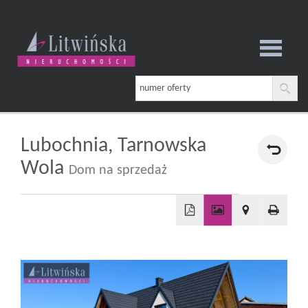
Strona
główna
Lubochnia,
Tarnowska
Wola
Dom na sprzedaż
O
firmie
+
−
Oferta