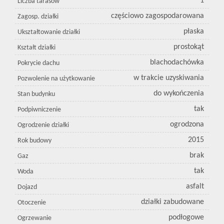
1
Liczba tarasów
częściowo zagospodarowana
Zagosp. działki
płaska
Ukształtowanie działki
prostokąt
Kształt działki
blachodachówka
Pokrycie dachu
w trakcie uzyskiwania
Pozwolenie na użytkowanie
do wykończenia
Stan budynku
tak
Podpiwniczenie
ogrodzona
Ogrodzenie działki
2015
Rok budowy
brak
Gaz
tak
Woda
asfalt
Dojazd
działki zabudowane
Otoczenie
podłogowe
Ogrzewanie