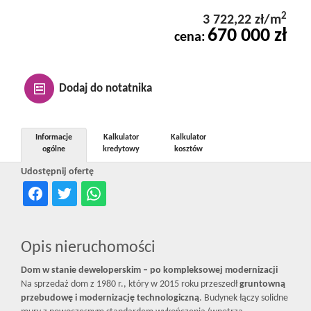
Kontakt
2
3 722,22 zł/m
670 000 zł
cena:
Notatnik
Dodaj do notatnika
Oferty
Informacje
Kalkulator
Kalkulator
ogólne
kredytowy
kosztów
dla
Udostępnij ofertę
inwestora
Opis nieruchomości
RODO
Dom w stanie deweloperskim – po kompleksowej modernizacji
Na sprzedaż dom z 1980 r., który w 2015 roku przeszedł
gruntowną
przebudowę i modernizację technologiczną
. Budynek łączy solidne