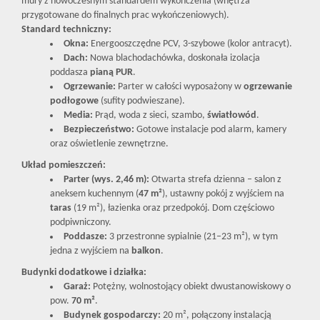
mury z nowoczesnym standardem wykończenia (wnętrza
przygotowane do finalnych prac wykończeniowych).
Standard techniczny:
Okna:
Energooszczędne PCV, 3-szybowe (kolor antracyt).
Dach:
Nowa blachodachówka, doskonała izolacja
poddasza
pianą PUR
.
Ogrzewanie:
Parter w całości wyposażony w
ogrzewanie
podłogowe
(sufity podwieszane).
Media:
Prąd, woda z sieci, szambo,
światłowód
.
Bezpieczeństwo:
Gotowe instalacje pod alarm, kamery
oraz oświetlenie zewnętrzne.
Układ pomieszczeń:
Parter (wys. 2,46 m):
Otwarta strefa dzienna – salon z
aneksem kuchennym (
47 m²
), ustawny pokój z wyjściem na
taras
(19 m²), łazienka oraz przedpokój. Dom częściowo
podpiwniczony.
Poddasze:
3 przestronne sypialnie (21–23 m²), w tym
jedna z wyjściem na
balkon
.
Budynki dodatkowe i działka:
Garaż:
Potężny, wolnostojący obiekt dwustanowiskowy o
pow.
70 m²
.
Budynek gospodarczy:
20 m², połączony instalacją