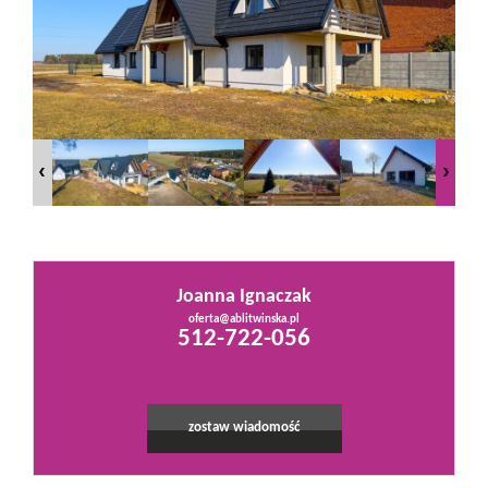
Mieszkania
Domy
Działki
Lokale
Joanna Ignaczak
oferta@ablitwinska.pl
Leaflet
|
©
OpenStreetMap
contributors
512-722-056
Hale
Obiekty
zostaw wiadomość