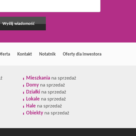
ferta
Kontakt
Notatnik
Oferty dla inwestora
ź
Mieszkania
na sprzedaż
Domy
na sprzedaż
Działki
na sprzedaż
Lokale
na sprzedaż
Hale
na sprzedaż
Obiekty
na sprzedaż