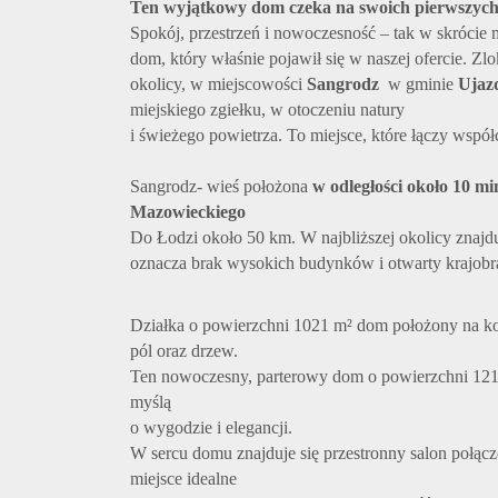
Ten wyjątkowy dom czeka na swoich pierwszych
Spokój, przestrzeń i nowoczesność – tak w skrócie
dom, który właśnie pojawił się w naszej ofercie. Z
okolicy, w miejscowości
Sangrodz
w gminie
Ujaz
miejskiego zgiełku, w otoczeniu natury
i świeżego powietrza. To miejsce, które łączy współc
Sangrodz- wieś położona
w odległości około 10 
Mazowieckiego
Do Łodzi około 50 km.
W najbliższej okolicy znajd
oznacza brak wysokich budynków i otwarty krajobr
Działka o powierzchni 1021 m² dom położony na k
pól oraz drzew.
Ten nowoczesny, parterowy dom o powierzchni 121 
myślą
o wygodzie i elegancji.
W sercu domu znajduje się przestronny salon połączo
miejsce idealne