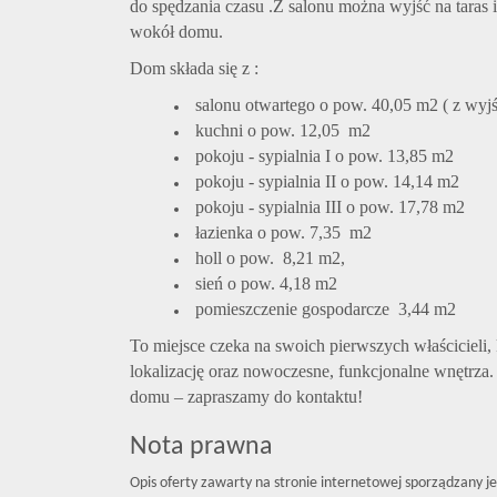
do spędzania czasu .Z salonu można wyjść na taras i
wokół domu.
Dom składa się z :
salonu otwartego o pow. 40,05 m2 ( z wyjś
kuchni o pow. 12,05 m2
pokoju - sypialnia I o pow. 13,85 m2
pokoju - sypialnia II o pow. 14,14 m2
pokoju - sypialnia III o pow. 17,78 m2
łazienka o pow. 7,35 m2
holl o pow. 8,21 m2,
sień o pow. 4,18 m2
pomieszczenie gospodarcze 3,44 m2
To miejsce czeka na swoich pierwszych właścicieli,
lokalizację oraz nowoczesne, funkcjonalne wnętrza. 
domu – zapraszamy do kontaktu!
Nota prawna
Opis oferty zawarty na stronie internetowej sporządzany j