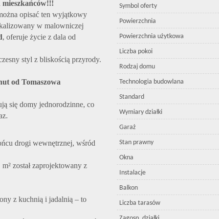
 mieszkańców!!!
Symbol oferty
 można opisać ten wyjątkowy
Powierzchnia
lokalizowany w malowniczej
d
, oferuje życie z dala od
Powierzchnia użytkowa
Liczba pokoi
zesny styl z bliskością przyrody.
Rodzaj domu
minut od Tomaszowa
Technologia budowlana
Standard
ują się domy jednorodzinne, co
Wymiary działki
az.
Garaż
ońcu drogi wewnętrznej, wśród
Stan prawny
Okna
m² został zaprojektowany z
Instalacje
Balkon
ny z kuchnią i jadalnią – to
Liczba tarasów
Zagosp. działki