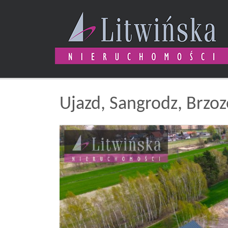
Ujazd,
Sangrodz,
Brzo
+
−