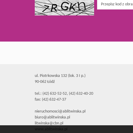
ul. Piotrkowska 132 (lok. 3 I p.)
90-062 Łódź
tel.: (42) 632-52-52, (42) 632-40-20
fax: (42) 632-47-37
nieruchomosci@ablitwinska.pl
biuro@ablitwinska.pl
litwinska@cbn.pl
www.ablitwinska.pl