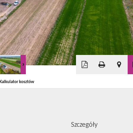
Leaflet
|
©
OpenStreetMap
Kalkulator kosztów
Szczegóły