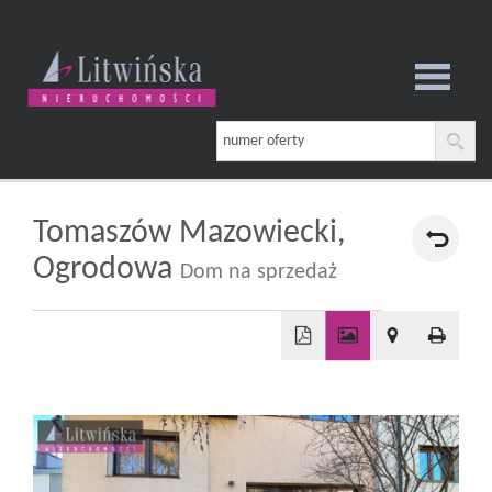
Strona
główna
Tomaszów Mazowiecki,
Ogrodowa
Dom na sprzedaż
O
firmie
+
−
Oferta