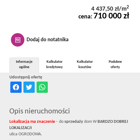
Kontakt
2
4 437,50 zł/m
710 000 zł
cena:
Notatnik
Dodaj do notatnika
Oferty
Informacje
Kalkulator
Kalkulator
Podobne
ogólne
kredytowy
kosztów
oferty
dla
Udostępnij ofertę
inwestora
Opis nieruchomości
RODO
Lokalizacja ma znaczenie
-
do
sprzedaży
dom W
BARDZO DOBREJ
LOKALIZACJI
ulica OGRODOWA.