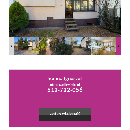
Mieszkania
Domy
Działki
Lokale
Joanna Ignaczak
oferta@ablitwinska.pl
Leaflet
|
©
OpenStreetMap
contributors
512-722-056
Hale
Obiekty
zostaw wiadomość