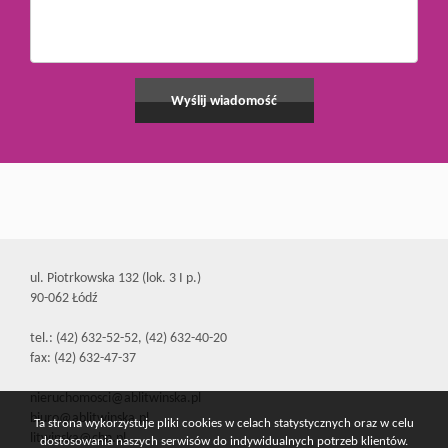
ul. Piotrkowska 132 (lok. 3 I p.)
90-062 Łódź
tel.: (42) 632-52-52, (42) 632-40-20
fax: (42) 632-47-37
nieruchomosci@ablitwinska.pl
biuro@ablitwinska.pl
Ta strona wykorzystuje pliki cookies w celach statystycznych oraz w celu
litwinska@cbn.pl
dostosowania naszych serwisów do indywidualnych potrzeb klientów.