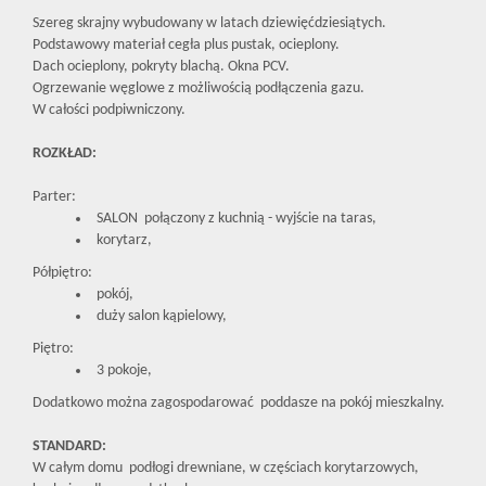
Szereg skrajny wybudowany w latach dziewięćdziesiątych.
Podstawowy materiał cegła plus pustak, ocieplony.
Dach ocieplony, pokryty blachą. Okna PCV.
Ogrzewanie węglowe z możliwością podłączenia gazu.
W całości podpiwniczony.
ROZKŁAD:
Parter:
SALON połączony z kuchnią - wyjście na taras,
korytarz,
Półpiętro:
pokój,
duży salon kąpielowy,
Piętro:
3 pokoje,
Dodatkowo można zagospodarować poddasze na pokój mieszkalny.
STANDARD:
W całym domu podłogi drewniane, w częściach korytarzowych,