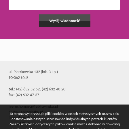
ul. Piotrkowska 132 (lok. 3 I p.)
90-062 Łódź
tel.: (42) 632-52-52, (42) 632-40-20
fax: (42) 632-47-37
nieruchomosci@ablitwinska.pl
biuro@ablitwinska.pl
Ta strona wykorzystuje pliki cookies w celach statystycznych oraz w celu
litwinska@cbn.pl
dostosowania naszych serwisów do indywidualnych potrzeb klientów.
www.ablitwinska.pl
Zmiany ustawień dotyczących plików cookie można dokonać w dowolnej