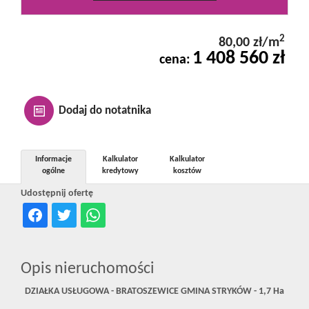
Kontakt
2
80,00 zł/m
1 408 560 zł
cena:
Notatnik
Oferty
Dodaj do notatnika
dla
Informacje
Kalkulator
Kalkulator
ogólne
kredytowy
kosztów
Udostępnij ofertę
inwestora
RODO
Opis nieruchomości
DZIAŁKA USŁUGOWA - BRATOSZEWICE GMINA STRYKÓW - 1,7 Ha