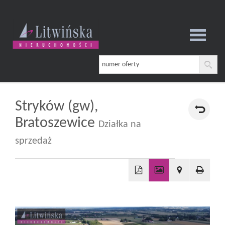
Strona
główna
Stryków (gw),
Bratoszewice
Działka na
O
sprzedaż
firmie
+
−
Oferta