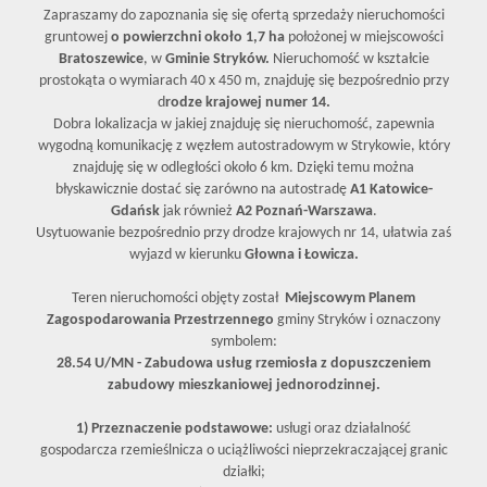
Zapraszamy do zapoznania się się ofertą sprzedaży nieruchomości
gruntowej
o powierzchni
okoł
o 1,7 ha
położonej w miejscowości
Bratoszewice
, w
Gminie Stryków.
Nieruchomość w kształcie
prostokąta o wymiarach 40 x 450 m, znajduję się bezpośrednio przy
d
rodze krajowej numer 14.
Dobra lokalizacja w jakiej znajduję się nieruchomość, zapewnia
wygodną komunikację z węzłem autostradowym w Strykowie, który
znajduję się w odległości około 6 km. Dzięki temu można
błyskawicznie dostać się zarówno na autostradę
A1 Katowice-
Gdańsk
jak również
A2 Poznań-Warszawa
.
Usytuowanie bezpośrednio przy drodze krajowych nr 14, ułatwia zaś
wyjazd w kierunku
Głowna i Łowicza.
Teren nieruchomości objęty został
Miejscowym Planem
Zagospodarowania Przestrzennego
gminy Stryków i oznaczony
symbolem:
28.54 U/MN - Zabudowa usług rzemiosła z dopuszczeniem
zabudowy mieszkaniowej jednorodzinnej.
1) Przeznaczenie podstawowe:
usługi oraz działalność
gospodarcza rzemieślnicza o uciążliwości nieprzekraczającej granic
działki;