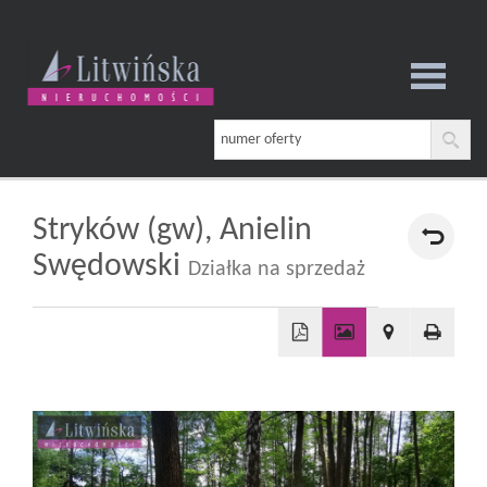
Strona
główna
Stryków (gw),
Anielin
Swędowski
Działka na sprzedaż
O
firmie
+
−
Oferta