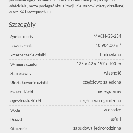
podstawie oględzin nieruchomości oraz informacji uzyskanych od
właściciela, może podlegać aktualizacji i nie stanowi oferty określonej
w art. 66 i następnych K.C.
Szczegóły
MACH-GS-254
Symbol oferty
10 904,00 m²
Powierzchnia
budowlana
Przeznaczenie działki
135 x 42 x 157 x 100 m
Wymiary działki
własność
Stan prawny
częściowo zalesiona
Ukształtowanie działki
nieregularny
Kształt działki
częściowo ogrodzona
Ogrodzenie działki
w drodze
Woda
asfalt
Dojazd
zabudowa jednorodzinna
Otoczenie