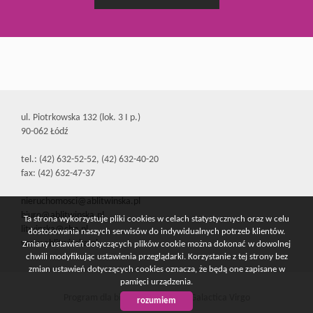
ul. Piotrkowska 132 (lok. 3 I p.)
90-062 Łódź
tel.: (42) 632-52-52, (42) 632-40-20
fax: (42) 632-47-37
nieruchomosci@ablitwinska.pl
biuro@ablitwinska.pl
Ta strona wykorzystuje pliki cookies w celach statystycznych oraz w celu
litwinska@cbn.pl
dostosowania naszych serwisów do indywidualnych potrzeb klientów.
www.ablitwinska.pl
Zmiany ustawień dotyczących plików cookie można dokonać w dowolnej
chwili modyfikując ustawienia przeglądarki. Korzystanie z tej strony bez
zmian ustawień dotyczących cookies oznacza, że będą one zapisane w
pamięci urządzenia.
Program dla biur nieruchomości
Galactica Virgo
rozumiem