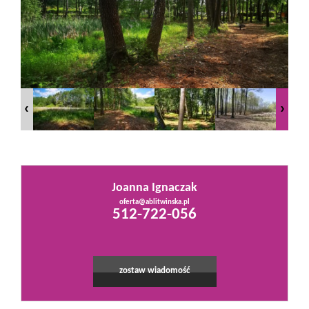
Mieszkania
Domy
Działki
Lokale
Joanna Ignaczak
oferta@ablitwinska.pl
Leaflet
|
©
OpenStreetMap
contributors
512-722-056
Hale
Obiekty
zostaw wiadomość