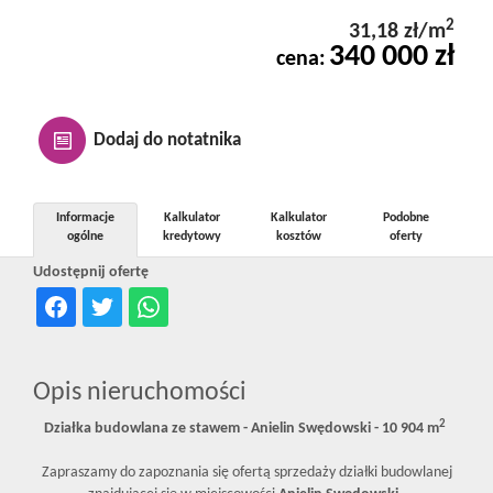
Kontakt
2
31,18 zł/m
340 000 zł
cena:
Notatnik
Dodaj do notatnika
Oferty
Informacje
Kalkulator
Kalkulator
Podobne
ogólne
kredytowy
kosztów
oferty
dla
Udostępnij ofertę
inwestora
Opis nieruchomości
RODO
2
Działka budowlana ze stawem - Anielin Swędowski - 10 904 m
Zapraszamy do zapoznania się ofertą sprzedaży działki budowlanej