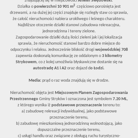
znajdującej się w miejscowości
Anielin Swędowski.
2
Działka o
powierzchni 10 901 m
częściowo porośnięta jest
drzewami, a na dużej jej części znajduje się rozległy staw co sprawia,
że całość nieruchomości nabiera urokliwego i leśnego charakteru.
Najbliższe otoczenie działki stanowi zabudowa rekreacyjna,
jednorodzinna i tereny zielone.
Zagospodarowanie działki dużą ilości zieleni jak i jej lokalizacja
sprawia, że nieruchomość stanowi bardzo dobre miejsce do
odpoczynku i relaksu. Jednocześnie bliskość drogi
wojewódzkiej 708
zapewnia doskonałą komunikację ze oddalonym o
3 kilometry
Strykowem
, co z kolej umożliwia błyskawiczne dostanie się na
autostradę A1 i A2
oraz dojazd d
o Łodzi.
Media:
prąd o raz woda znajdują się w drodze.
Nieruchomość objęta jest
Miejscowym Planem Zagospodarowania
Przestrzennego
Gminy Stryków i oznaczona jest symbolem
7.20 ML
,
z którego wynika iż
podstawowe przeznaczenie
terenu to:
a) zabudowę rekreacji indywidualnej, jako podstawowe
przeznaczenie terenu,
b) zabudowę mieszkaniową jednorodzinną wolnostojącą, jako
dopuszczalne przeznaczenie terenu,
c) usługi handlu oraz związane z obsługą ruchu turystyczno-