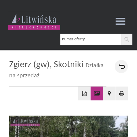
Strona
główna
Zgierz (gw),
Skotniki
Działka
na sprzedaż
O
firmie
+
−
Oferta