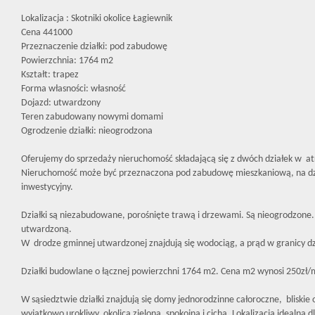
Lokalizacja : Skotniki okolice Łagiewnik
Cena 441000
Przeznaczenie działki: pod zabudowę
Powierzchnia: 1764 m2
Kształt: trapez
Forma własności: własność
Dojazd: utwardzony
Teren zabudowany nowymi domami
Ogrodzenie działki: nieogrodzona
Oferujemy do sprzedaży nieruchomość składającą się z dwóch działek w
at
Nieruchomość może być przeznaczona pod zabudowę mieszkaniową, na dzia
inwestycyjny.
Działki są niezabudowane, porośnięte trawą i drzewami. Są nieogrodzone
utwardzoną.
W drodze gminnej utwardzonej znajdują się wodociąg, a prąd w granicy dz
Działki budowlane o łącznej powierzchni 1764 m2. Cena m2 wynosi 250zł/
W sąsiedztwie działki znajdują się domy jednorodzinne całoroczne, bliskie
wyjątkowo urokliwy, okolica zielona, spokojna i cicha. Lokalizacja idealna d