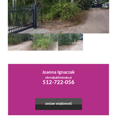
Mieszkania
Domy
Działki
Lokale
Joanna Ignaczak
Leaflet
|
©
OpenStreetMap
contributors
oferta@ablitwinska.pl
512-722-056
Hale
Obiekty
zostaw wiadomość