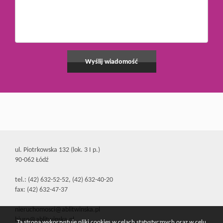
ul. Piotrkowska 132 (lok. 3 I p.)
90-062 Łódź
tel.: (42) 632-52-52, (42) 632-40-20
fax: (42) 632-47-37
nieruchomosci@ablitwinska.pl
biuro@ablitwinska.pl
Ta strona wykorzystuje pliki cookies w celach statystycznych oraz w celu