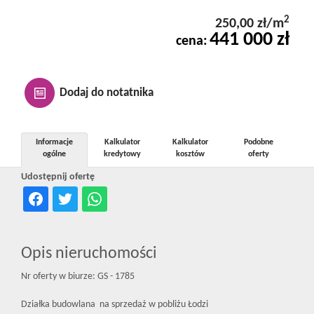
Kontakt
2
250,00 zł/m
441 000 zł
cena:
Notatnik
Dodaj do notatnika
Oferty
Informacje
Kalkulator
Kalkulator
Podobne
ogólne
kredytowy
kosztów
oferty
dla
Udostępnij ofertę
inwestora
Opis nieruchomości
RODO
Nr oferty w biurze: GS - 1785
Działka budowlana
na sprzedaż w pobliżu Łodzi