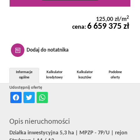
Kontakt
2
125,00 zł/m
6 659 375 zł
cena:
Notatnik
Oferty
Dodaj do notatnika
dla
Informacje
Kalkulator
Kalkulator
Podobne
ogólne
kredytowy
kosztów
oferty
Udostępnij ofertę
inwestora
RODO
Opis nieruchomości
Działka inwestycyjna 5,3 ha | MPZP - 7P/U | rejon