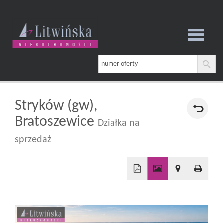
Strona
główna
Stryków (gw),
Bratoszewice
Działka na
O
sprzedaż
firmie
+
−
Oferta