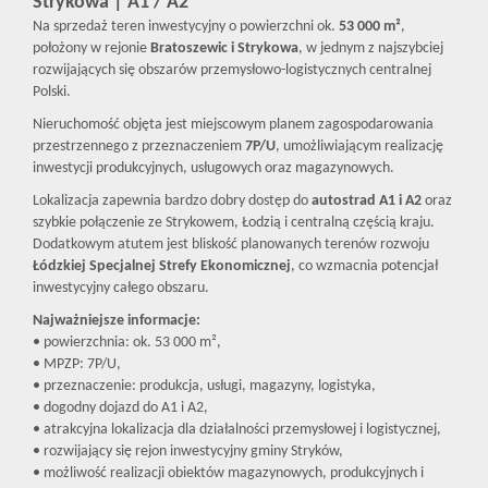
Strykowa | A1 / A2
Na sprzedaż teren inwestycyjny o powierzchni ok.
53 000 m²
,
położony w rejonie
Bratoszewic i Strykowa
, w jednym z najszybciej
rozwijających się obszarów przemysłowo-logistycznych centralnej
Polski.
Nieruchomość objęta jest miejscowym planem zagospodarowania
przestrzennego z przeznaczeniem
7P/U
, umożliwiającym realizację
inwestycji produkcyjnych, usługowych oraz magazynowych.
Lokalizacja zapewnia bardzo dobry dostęp do
autostrad A1 i A2
oraz
szybkie połączenie ze Strykowem, Łodzią i centralną częścią kraju.
Dodatkowym atutem jest bliskość planowanych terenów rozwoju
Łódzkiej Specjalnej Strefy Ekonomicznej
, co wzmacnia potencjał
inwestycyjny całego obszaru.
Najważniejsze informacje:
• powierzchnia: ok. 53 000 m²,
• MPZP: 7P/U,
• przeznaczenie: produkcja, usługi, magazyny, logistyka,
• dogodny dojazd do A1 i A2,
• atrakcyjna lokalizacja dla działalności przemysłowej i logistycznej,
• rozwijający się rejon inwestycyjny gminy Stryków,
• możliwość realizacji obiektów magazynowych, produkcyjnych i