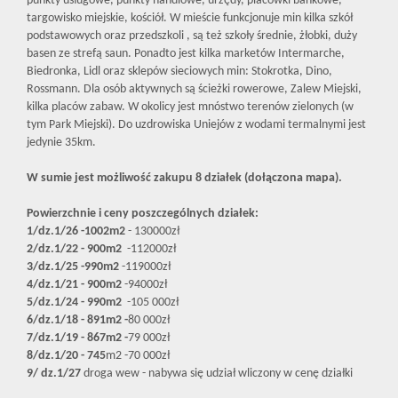
punkty usługowe, punkty handlowe, urzędy, placówki bankowe,
targowisko miejskie, kościół. W mieście funkcjonuje min kilka szkół
podstawowych oraz przedszkoli , są też szkoły średnie, żłobki, duży
basen ze strefą saun. Ponadto jest kilka marketów Intermarche,
Biedronka, Lidl oraz sklepów sieciowych min: Stokrotka, Dino,
Rossmann. Dla osób aktywnych są ścieżki rowerowe, Zalew Miejski,
kilka placów zabaw. W okolicy jest mnóstwo terenów zielonych (w
tym Park Miejski). Do uzdrowiska Uniejów z wodami termalnymi jest
jedynie 35km.
W sumie jest możliwość zakupu 8 działek (dołączona mapa).
Powierzchnie i ceny poszczególnych działek:
1
/dz.1/26 -1002m2
- 130000zł
2/dz.1/22 - 900m2
-112000zł
3/dz.1/25 -990m2
-119000zł
4/dz.1/21 - 900m2
-94000zł
5/dz.1/24 - 990m2
-105 000zł
6/dz.1/18 - 891m2
-
80 000zł
7/dz.1/19 - 867m2
-
79 000zł
8/dz.1/20 - 745
m2 -70 000zł
9/ dz.1/2
7
droga wew - nabywa się udział wliczony w cenę działki