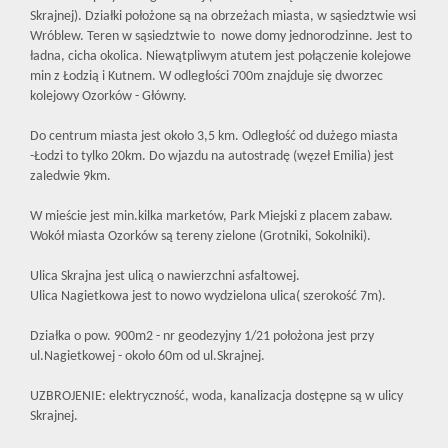
Skrajnej). Działki położone są na obrzeżach miasta, w sąsiedztwie wsi
Wróblew. Teren w sąsiedztwie to nowe domy jednorodzinne. Jest to
ładna, cicha okolica. Niewątpliwym atutem jest połączenie kolejowe
min z Łodzią i Kutnem. W odległości 700m znajduje się dworzec
kolejowy Ozorków - Główny.
Do centrum miasta jest około 3,5 km. Odległość od dużego miasta
-Łodzi to tylko 20km. Do wjazdu na autostradę (węzeł Emilia) jest
zaledwie 9km.
W mieście jest min.kilka marketów, Park Miejski z placem zabaw.
Wokół miasta Ozorków są tereny zielone (Grotniki, Sokolniki).
Ulica Skrajna jest ulicą o nawierzchni asfaltowej.
Ulica Nagietkowa jest to nowo wydzielona ulica( szerokość 7m).
Działka o pow. 900m2 - nr geodezyjny 1/21 położona jest przy
ul.Nagietkowej - około 60m od ul.Skrajnej.
UZBROJENIE: elektryczność, woda, kanalizacja dostępne są w ulicy
Skrajnej.