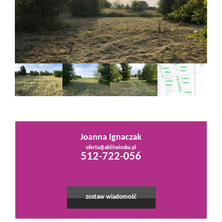
Mieszkania
Domy
Działki
Lokale
Joanna Ignaczak
oferta@ablitwinska.pl
512-722-056
Hale
Obiekty
zostaw wiadomość