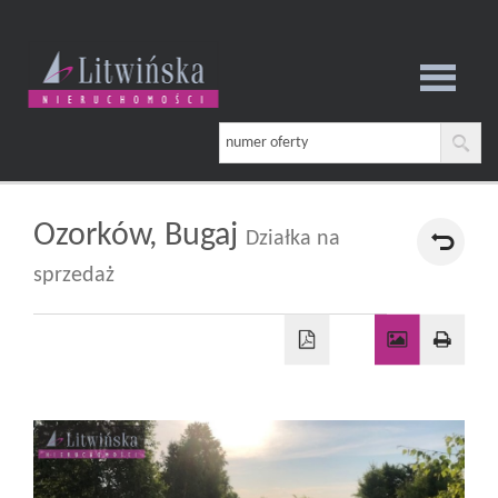
Strona
główna
Ozorków,
Bugaj
Działka na
sprzedaż
O
firmie
Oferta