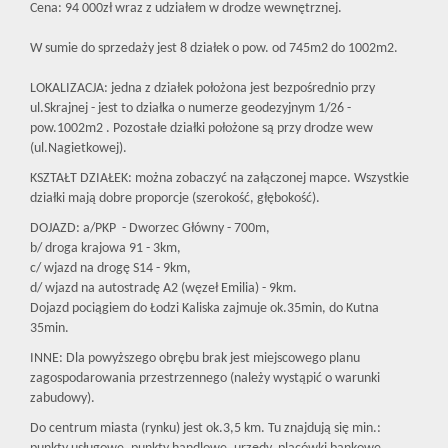
Cena: 94 000zł wraz z udziałem w drodze wewnętrznej.
W sumie do sprzedaży jest 8 działek o pow. od 745m2 do 1002m2.
LOKALIZACJA: jedna z działek położona jest bezpośrednio przy
ul.Skrajnej - jest to działka o numerze geodezyjnym 1/26 -
pow.1002m2 . Pozostałe działki położone są przy drodze wew
(ul.Nagietkowej).
KSZTAŁT DZIAŁEK: można zobaczyć na załączonej mapce. Wszystkie
działki mają dobre proporcje (szerokość, głębokość).
DOJAZD: a/PKP - Dworzec Główny - 700m,
b/ droga krajowa 91 - 3km,
c/ wjazd na drogę S14 - 9km,
d/ wjazd na autostradę A2 (węzeł Emilia) - 9km.
Dojazd pociągiem do Łodzi Kaliska zajmuje ok.35min, do Kutna
35min.
INNE: Dla powyższego obrębu brak jest miejscowego planu
zagospodarowania przestrzennego (należy wystąpić o warunki
zabudowy).
Do centrum miasta (rynku) jest ok.3,5 km. Tu znajdują się min.: