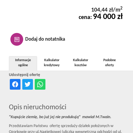
Kontakt
2
104,44 zł/m
94 000 zł
cena:
Notatnik
Dodaj do notatnika
Oferty
Informacje
Kalkulator
Kalkulator
Podobne
ogólne
kredytowy
kosztów
oferty
dla
Udostępnij ofertę
inwestora
Opis nieruchomości
RODO
"Kupujcie ziemię, bo już jej nie produkują" mawiał M.Twain.
Przedstawiam Państwu ofertę sprzedaży działek położonych w
Ozorkowie przy ul.Nagietkowej (uliczka wewnętrzna odchodzi od ul.