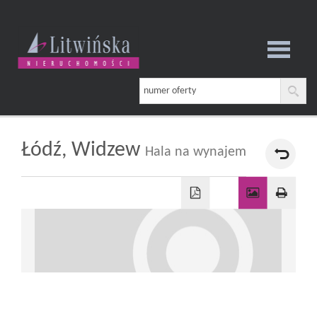
Strona
główna
Łódź,
Widzew
Hala na wynajem
O
firmie
Oferta