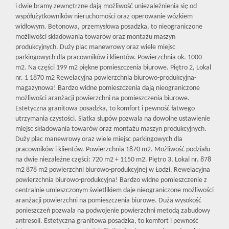
i dwie bramy zewnętrzne dają możliwość uniezależnienia się od
współużytkowników nieruchomości oraz operowanie wózkiem
widłowym. Betonowa, przemysłowa posadzka, to nieograniczone
możliwości składowania towarów oraz montażu maszyn
produkcyjnych. Duży plac manewrowy oraz wiele miejsc
parkingowych dla pracowników i klientów. Powierzchnia ok. 1000
m2. Na części 199 m2 piękne pomieszczenia biurowe. Piętro 2, Lokal
nr. 1 1870 m2 Rewelacyjna powierzchnia biurowo-produkcyjna-
magazynowa! Bardzo widne pomieszczenia dają nieograniczone
możliwości aranżacji powierzchni na pomieszczenia biurowe.
Estetyczna granitowa posadzka, to komfort i pewność łatwego
utrzymania czystości. Siatka słupów pozwala na dowolne ustawienie
miejsc składowania towarów oraz montażu maszyn produkcyjnych.
Duży plac manewrowy oraz wiele miejsc parkingowych dla
pracowników i klientów. Powierzchnia 1870 m2. Możliwość podziału
na dwie niezależne części: 720 m2 + 1150 m2. Piętro 3, Lokal nr. 878
m2 878 m2 powierzchni biurowo-produkcyjnej w Łodzi. Rewelacyjna
powierzchnia biurowo-produkcyjna! Bardzo widne pomieszczenie z
centralnie umieszczonym świetlikiem daje nieograniczone możliwości
aranżacji powierzchni na pomieszczenia biurowe. Duża wysokość
ponieszczeń pozwala na podwojenie powierzchni metodą zabudowy
antresoli. Estetyczna granitowa posadzka, to komfort i pewność