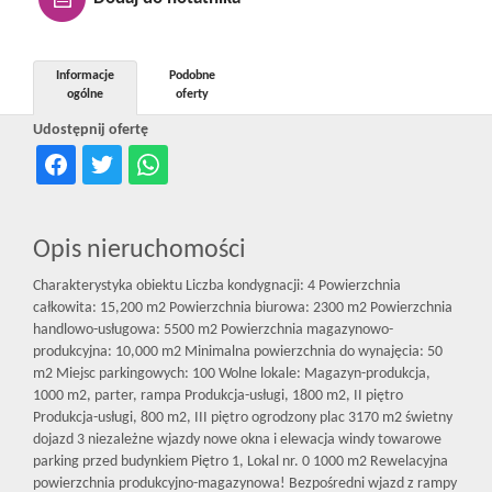
Kontakt
Informacje
Podobne
ogólne
oferty
Notatnik
Udostępnij ofertę
Oferty
Opis nieruchomości
dla
Charakterystyka obiektu Liczba kondygnacji: 4 Powierzchnia
całkowita: 15,200 m2 Powierzchnia biurowa: 2300 m2 Powierzchnia
inwestora
handlowo-usługowa: 5500 m2 Powierzchnia magazynowo-
produkcyjna: 10,000 m2 Minimalna powierzchnia do wynajęcia: 50
m2 Miejsc parkingowych: 100 Wolne lokale: Magazyn-produkcja,
1000 m2, parter, rampa Produkcja-usługi, 1800 m2, II piętro
RODO
Produkcja-usługi, 800 m2, III piętro ogrodzony plac 3170 m2 świetny
dojazd 3 niezależne wjazdy nowe okna i elewacja windy towarowe
parking przed budynkiem Piętro 1, Lokal nr. 0 1000 m2 Rewelacyjna
powierzchnia produkcyjno-magazynowa! Bezpośredni wjazd z rampy