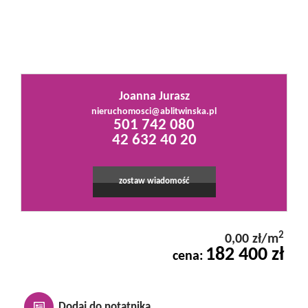
Mieszkania
Domy
Joanna Jurasz
nieruchomosci@ablitwinska.pl
501 742 080
Działki
42 632 40 20
Lokale
zostaw wiadomość
Hale
2
0,00 zł/m
182 400 zł
cena:
Obiekty
Dodaj do notatnika