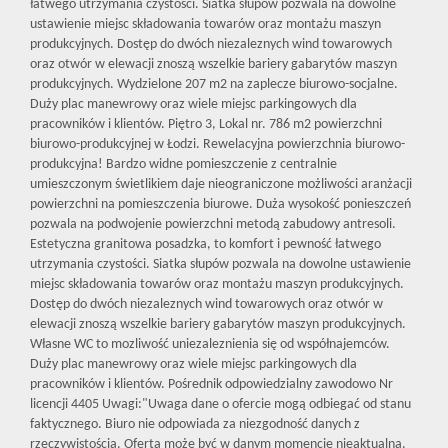
łatwego utrzymania czystości. Siatka słupów pozwala na dowolne
ustawienie miejsc składowania towarów oraz montażu maszyn
produkcyjnych. Dostęp do dwóch niezaleznych wind towarowych
oraz otwór w elewacji znoszą wszelkie bariery gabarytów maszyn
produkcyjnych. Wydzielone 207 m2 na zaplecze biurowo-socjalne.
Duży plac manewrowy oraz wiele miejsc parkingowych dla
pracowników i klientów. Piętro 3, Lokal nr. 786 m2 powierzchni
biurowo-produkcyjnej w Łodzi. Rewelacyjna powierzchnia biurowo-
produkcyjna! Bardzo widne pomieszczenie z centralnie
umieszczonym świetlikiem daje nieograniczone możliwości aranżacji
powierzchni na pomieszczenia biurowe. Duża wysokość ponieszczeń
pozwala na podwojenie powierzchni metodą zabudowy antresoli.
Estetyczna granitowa posadzka, to komfort i pewność łatwego
utrzymania czystości. Siatka słupów pozwala na dowolne ustawienie
miejsc składowania towarów oraz montażu maszyn produkcyjnych.
Dostęp do dwóch niezaleznych wind towarowych oraz otwór w
elewacji znoszą wszelkie bariery gabarytów maszyn produkcyjnych.
Własne WC to mozliwość uniezaleznienia się od współnajemców.
Duży plac manewrowy oraz wiele miejsc parkingowych dla
pracowników i klientów. Pośrednik odpowiedzialny zawodowo Nr
licencji 4405 Uwagi:"Uwaga dane o ofercie mogą odbiegać od stanu
faktycznego. Biuro nie odpowiada za niezgodność danych z
rzeczywistością. Oferta może być w danym momencie nieaktualna.