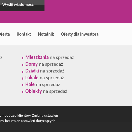
ferta
Kontakt
Notatnik
Oferty dla inwestora
ź
Mieszkania
na sprzedaż
Domy
na sprzedaż
Działki
na sprzedaż
Lokale
na sprzedaż
Hale
na sprzedaż
Obiekty
na sprzedaż
ych potrzeb klientów. Zmiany ustawień
rony bez zmian ustawień dotyczących