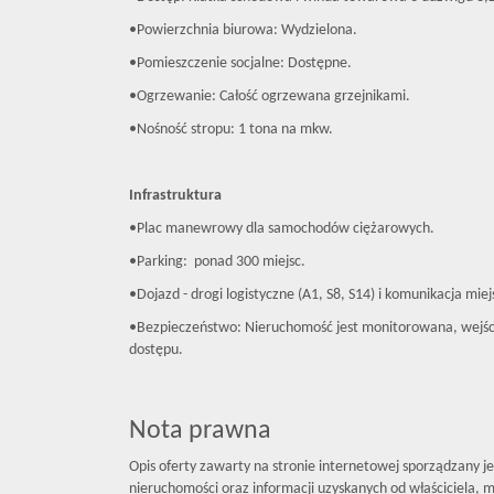
•Powierzchnia biurowa: Wydzielona.
•Pomieszczenie socjalne: Dostępne.
•Ogrzewanie: Całość ogrzewana grzejnikami.
•Nośność stropu: 1 tona na mkw.
Infrastruktura
•Plac manewrowy dla samochodów ciężarowych.
•Parking: ponad 300 miejsc.
•Dojazd - drogi logistyczne (A1, S8, S14) i komunikacja miej
•Bezpieczeństwo: Nieruchomość jest monitorowana, wejści
dostępu.
Nota prawna
Opis oferty zawarty na stronie internetowej sporządzany j
nieruchomości oraz informacji uzyskanych od właściciela, mo