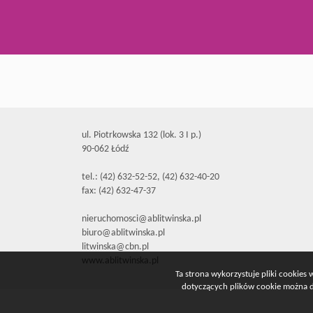
ul. Piotrkowska 132 (lok. 3 I p.)
90-062 Łódź
tel.: (42) 632-52-52, (42) 632-40-20
fax: (42) 632-47-37
nieruchomosci@ablitwinska.pl
biuro@ablitwinska.pl
litwinska@cbn.pl
www.ablitwinska.pl
Ta strona wykorzystuje pliki cookies
dotyczących plików cookie można do