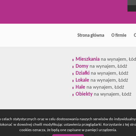
Strona główna
O firmie
O
Mieszkania
na wynajem, Łód
Domy
na wynajem, Łódź
Działki
na wynajem, Łódź
Lokale
na wynajem, Łódź
Hale
na wynajem, Łódź
Obiekty
na wynajem, Łódź
 w celach statystycznych oraz w celu dostosowania naszych serwisów do indywidualn
konać w dowolnej chwili modyfikując ustawienia przeglądarki. Korzystanie z tej st
cookies oznacza, że będą one zapisane w pamięci urządzenia.