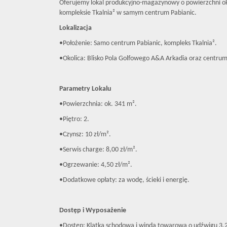
Oferujemy lokal produkcyjno-magazynowy o powierzchni ok
kompleksie Tkalnia² w samym centrum Pabianic.
Lokalizacja
•Położenie: Samo centrum Pabianic, kompleks Tkalnia².
•Okolica: Blisko Pola Golfowego A&A Arkadia oraz centru
Parametry Lokalu
•Powierzchnia: ok. 341 m².
•Piętro: 2.
•Czynsz: 10 zł/m².
•Serwis charge: 8,00 zł/m².
•Ogrzewanie: 4,50 zł/m².
•Dodatkowe opłaty: za wodę, ścieki i energię.
Dostęp i Wyposażenie
•Dostęp: Klatka schodowa i winda towarowa o udźwigu 3,2