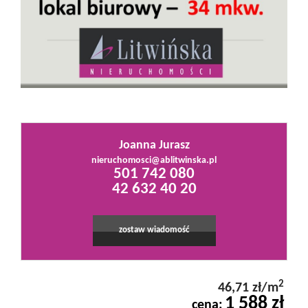
Mieszkania
Domy
Działki
Joanna Jurasz
nieruchomosci@ablitwinska.pl
501 742 080
Lokale
42 632 40 20
Hale
zostaw wiadomość
Obiekty
2
46,71 zł/m
1 588 zł
cena: