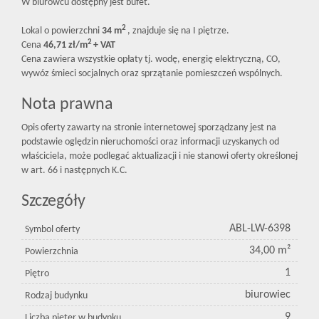
W biurowcu dostępny jest bufet.
2
Lokal o powierzchni
34 m
, znajduje się na I piętrze.
2
Cena
46,71 zł/m
+ VAT
Cena zawiera wszystkie opłaty tj. wodę, energię elektryczną, CO,
wywóz śmieci socjalnych oraz sprzątanie pomieszczeń wspólnych.
Nota prawna
Opis oferty zawarty na stronie internetowej sporządzany jest na
podstawie oględzin nieruchomości oraz informacji uzyskanych od
właściciela, może podlegać aktualizacji i nie stanowi oferty określonej
w art. 66 i następnych K.C.
Szczegóły
ABL-LW-6398
Symbol oferty
34,00 m²
Powierzchnia
1
Piętro
biurowiec
Rodzaj budynku
9
Liczba pięter w budynku