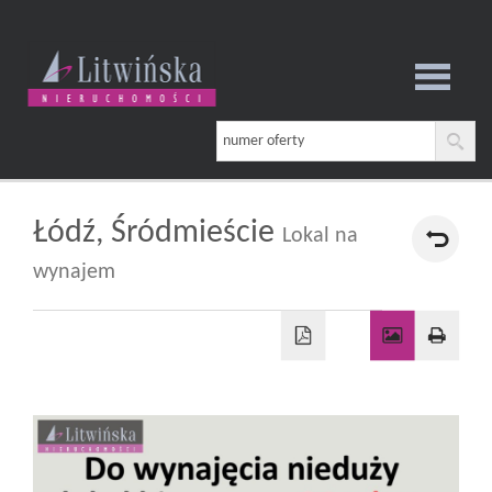
Strona
główna
Łódź,
Śródmieście
Lokal na
wynajem
O
firmie
Oferta