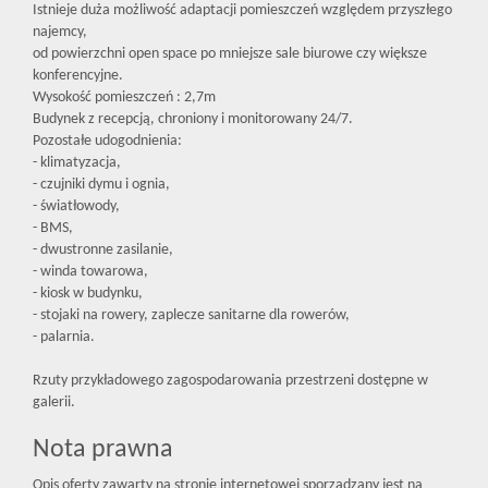
Istnieje duża możliwość adaptacji pomieszczeń względem przyszłego
najemcy,
od powierzchni open space po mniejsze sale biurowe czy większe
konferencyjne.
Wysokość pomieszczeń : 2,7m
Budynek z recepcją, chroniony i monitorowany 24/7.
Pozostałe udogodnienia:
- klimatyzacja,
- czujniki dymu i ognia,
- światłowody,
- BMS,
- dwustronne zasilanie,
- winda towarowa,
- kiosk w budynku,
- stojaki na rowery, zaplecze sanitarne dla rowerów,
- palarnia.
Rzuty przykładowego zagospodarowania przestrzeni dostępne w
galerii.
Nota prawna
Opis oferty zawarty na stronie internetowej sporządzany jest na