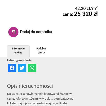
Kontakt
2
42,20 zł/m
25 320 zł
cena:
Notatnik
Dodaj do notatnika
Oferty
Informacje
Podobne
ogólne
oferty
dla
Udostępnij ofertę
inwestora
Opis nieruchomości
RODO
Do wynajęcia powierzchnia biurowa od 600 mkw,
czynsz ofertowy 10€/mkw + opłata eksploatacyjna.
Lokale znajdują się w prestiżowej części Łodzi.