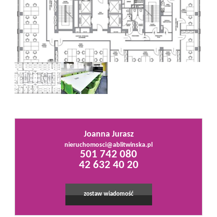
Mieszkania
Domy
Działki
Lokale
Joanna Jurasz
nieruchomosci@ablitwinska.pl
501 742 080
Hale
42 632 40 20
Obiekty
zostaw wiadomość