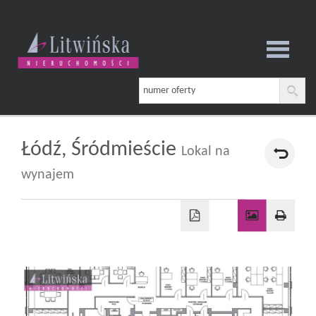
Strona
główna
Łódź,
Śródmieście
Lokal na
wynajem
O
firmie
Oferta