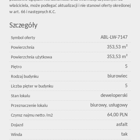
właściciela, może podlegać aktualizacji i nie stanowi oferty określonej
w art. 66 i następnych K.C.
Szczegóły
ABL-LW-7147
Symbol oferty
353,53 m²
Powierzchnia
353,53 m²
Powierzchnia użytkowa
5
Piętro
biurowiec
Rodzaj budynku
5
Liczba pięter w budynku
deweloperski
Stan lokalu
biurowy, usługowy
Przeznaczenie lokalu
64,00 PLN
Czynsz najmu netto /m2
asfalt
Dojazd
tak
Winda