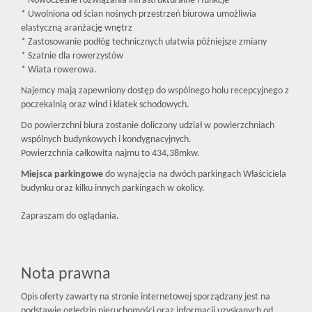
* Nowoczesne rozwiązania infrastrukturalne i funkcje
* Uwolniona od ścian nośnych przestrzeń biurowa umożliwia
elastyczną aranżację wnętrz
* Zastosowanie podłóg technicznych ułatwia późniejsze zmiany
* Szatnie dla rowerzystów
* Wiata rowerowa.
Najemcy mają zapewniony dostęp do wspólnego holu recepcyjnego z
poczekalnią oraz wind i klatek schodowych.
Do powierzchni biura zostanie doliczony udział w powierzchniach
wspólnych budynkowych i kondygnacyjnych.
Powierzchnia całkowita najmu to 434,38mkw.
Miejsca parkingowe
do wynajęcia na dwóch parkingach Właściciela
budynku oraz kilku innych parkingach w okolicy.
Zapraszam do oglądania.
Nota prawna
Opis oferty zawarty na stronie internetowej sporządzany jest na
podstawie oględzin nieruchomości oraz informacji uzyskanych od