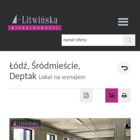
Strona
główna
Łódź,
Śródmieście,
Deptak
Lokal na wynajem
O
firmie
Oferta