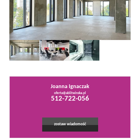
Mieszkania
Domy
Działki
Lokale
Joanna Ignaczak
oferta@ablitwinska.pl
512-722-056
Hale
Obiekty
zostaw wiadomość