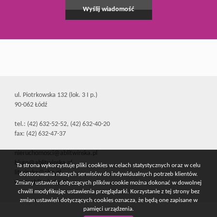
ul. Piotrkowska 132 (lok. 3 I p.)
90-062 Łódź
tel.: (42) 632-52-52, (42) 632-40-20
fax: (42) 632-47-37
nieruchomosci@ablitwinska.pl
biuro@ablitwinska.pl
Ta strona wykorzystuje pliki cookies w celach statystycznych oraz w celu
litwinska@cbn.pl
dostosowania naszych serwisów do indywidualnych potrzeb klientów.
www.ablitwinska.pl
Zmiany ustawień dotyczących plików cookie można dokonać w dowolnej
chwili modyfikując ustawienia przeglądarki. Korzystanie z tej strony bez
zmian ustawień dotyczących cookies oznacza, że będą one zapisane w
pamięci urządzenia.