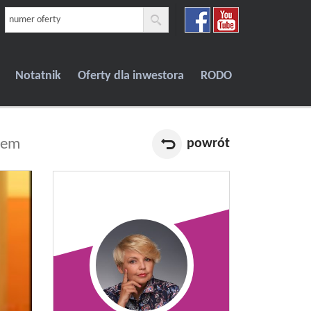
Notatnik
Oferty dla inwestora
RODO
jem
powrót