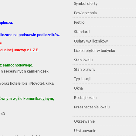
Symbol oferty
Powierzchnia
Piętro
aplecza.
Standard
zliczane na podstawie podliczników.
Opłaty wg liczników
!!
idualnej umowy z Ł.Z.E.
Liczba pięter w budynku
Stan lokalu
ież samochodowego.
Stan prawny
ych secesyjnych kamieniczek
Typ kaucji
raz hotele Ibis i Novotel, kilka
Okna
Rodzaj lokalu
 głównym węźle komunikacyjnym,
Przeznaczenie lokalu
240
Ogrzewanie
Usytuowanie