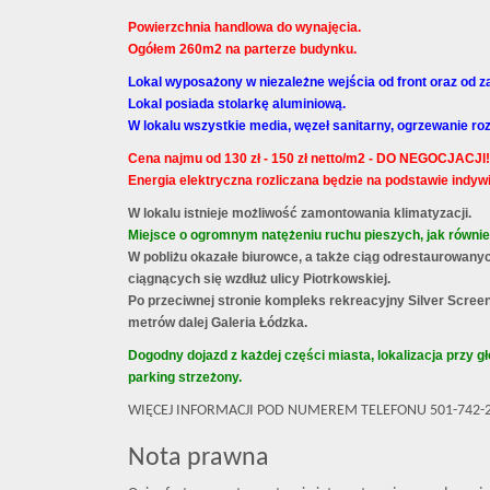
Powierzchnia handlowa do wynajęcia.
Ogółem 260m2 na parterze budynku.
Lokal wyposażony w niezależne wejścia od front oraz od z
Lokal posiada stolarkę aluminiową.
W lokalu wszystkie media, węzeł sanitarny, ogrzewanie ro
Cena najmu od 130 zł - 150 zł netto/m2 - DO NEGOCJACJI!
Energia elektryczna rozliczana będzie na podstawie indyw
W lokalu istnieje możliwość zamontowania klimatyzacji.
Miejsce o ogromnym natężeniu ruchu pieszych, jak równ
W pobliżu okazałe biurowce, a także ciąg odrestaurowan
ciągnących się wzdłuż ulicy Piotrkowskiej.
Po przeciwnej stronie kompleks rekreacyjny Silver Screen o
metrów dalej Galeria Łódzka.
Dogodny dojazd z każdej części miasta, lokalizacja przy
parking strzeżony.
WIĘCEJ INFORMACJI POD NUMEREM TELEFONU 501-742-
Nota prawna