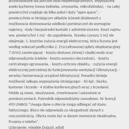
przystosowane dla potrzeb osób niepełnosprawnych, Wyposażony
aneks kuchenny (nowa lodówka, zmywarka, mikrofalówka), - na całej
powierzchni znajduje się kilka pokoi i duży ”open space”, -
powierzchnia w istniejącym układzie ścianek działowych z
możliwoscia dostosowania wielkości pomieszczeń do wymogów
najemcy, -stały i bezpośredni kontakt z administratorem. Koszt najmu
ww. powierzchni 1 m2 - do uzgodnienia. Stawka czynszu 1 m2 nie
obejmuje: 1. kosztów zużycia energii elektrycznej, która liczona jest
według wskazań podlicznika 2. Zryczałtowanej opłaty eksploatacyjnej
7 zł/m2 zawierającej: - kosztu dostawy zimnej i ciepłej wody oraz
odprowadzania ścieków - kosztu wywozu nieczystości, - kosztu
centralnego ogrzewania, - kosztu ochrony obiektu, - zużycia energii
elektrycznej potrzebnej do funkcjonowania wentylacji i klimatyzacji, -
serwisu i konserwacja urządzeń klimatyzacji. Ponadto istnieje
możliwość odkupu wyposażenia istniejącego: - 65 kpl.: biurko,
kontener i krzesło - 4 stołów konferencyjnych wraz z krzesłami.
Meble są nowe, nieużywane, zmontowane i ustawione w
pomieszczeniach. Pośrednik odpowiedzialny zawodowo. Nr licencji
493 UWAGI:"Uwaga dane o ofercie mogą odbiegać od stanu
faktycznego. Biuro nie odpowiada za niezgodność danych z
rzeczywistością. Oferta może być w danym momencie nieaktualna.
Prosimy o telefon".
Uzbrojenie: miejskie Dojazd: asfalt