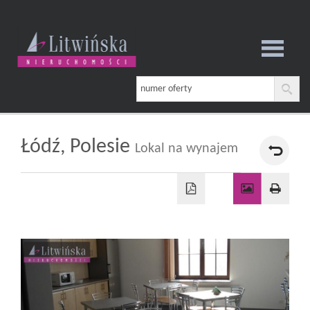
Strona
główna
Łódź,
Polesie
Lokal na wynajem
O
firmie
Oferta