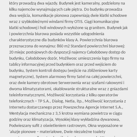
który prowadzą dwa wjazdy. Budynek jest kameralny, podzielony na
kilku najemców wynajmujących całe piętra. Do budynku prowadza
dwa wejścia, komunikacje pionowa zapewniają dwie klatki schodowe
wraz z szybkobieżnymi windami firmy OTIS. Ciągi komunikacyjne
klatki schodowej i holi windowych wyłożone są granitem. Budynek jak
i powierzchnia biurowa posiada wszystkie udogodnienia
charakterystyczne dla budynków klasy A. Powierzchnia biurowa
przeznaczona do wynajmu: 860 m2 Standard powierzchni biurowej:
20 miejsc postojowych do dyspozycji najemcy Całodobowy dostęp do
budynku, Całodobowy dozór, Możliwosc umieszczenia logo firmy na
tablicy informacyjnej przed budynkiem oraz przed wejściem do
budynku, System kontroli dostępu (wejście na zbliżeniowe karty
magnetyczne), System alarmowy firmy Satel na całej powierzchni,
oraz dwie kamery obrotowe Serwerownia wraz szafami rakowymi i
dwoma klimatyzatorami, okablowanie strukturalne wraz z gniazdami
teleinformatycznymi, Możliwość korzystania z kilku operatorów
telefonicznych – TP S.A., Dialog, Netia, itp., Możliwość korzystania z
Internetu dostarczanego przez Powszechna Agencje Internet S.A.,
Wentylacja mechaniczna z 3,5 krotna wymiana powietrza w ciągu
godziny oraz klimatyzacja, Wysokiej klasy wykładzina dywanowa,
Podwieszany sufit z oświetleniem rastrowym, Okna wyposażone w
'aluzje pionowe – materiałowe, Dwie niezależne toalety