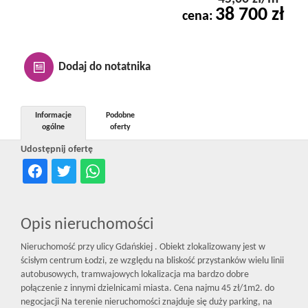
38 700 zł
Kontakt
cena:
Notatnik
Dodaj do notatnika
Oferty
Informacje
Podobne
ogólne
oferty
Udostępnij ofertę
dla
inwestora
Opis nieruchomości
Nieruchomość przy ulicy Gdańskiej . Obiekt zlokalizowany jest w
RODO
ścisłym centrum Łodzi, ze względu na bliskość przystanków wielu linii
autobusowych, tramwajowych lokalizacja ma bardzo dobre
połączenie z innymi dzielnicami miasta. Cena najmu 45 zł/1m2. do
negocjacji Na terenie nieruchomości znajduje się duży parking, na