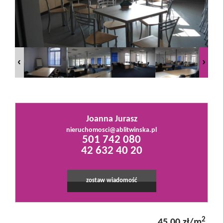
Mieszkania
Domy
Działki
Joanna Jurasz
Lokale
nieruchomosci@ablitwinska.pl
501 742 080
42 632 40 20
Hale
zostaw wiadomość
Obiekty
2
45,00 zł/m