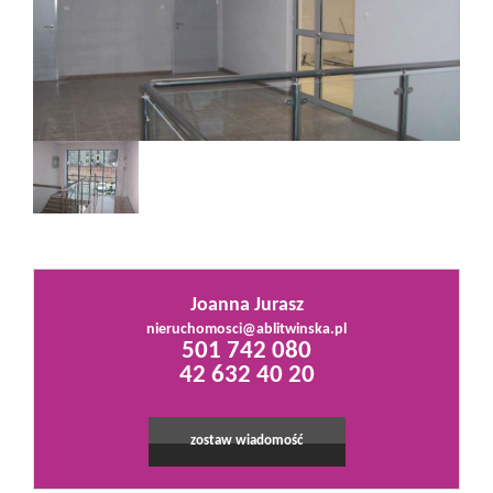
Mieszkania
Domy
Działki
Lokale
Joanna Jurasz
nieruchomosci@ablitwinska.pl
501 742 080
Hale
42 632 40 20
Obiekty
zostaw wiadomość