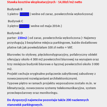
Stawka kosztów eksploatacyjnych - 14,00zł/m2 netto
Budynek B
1 pietro-
140m2
( wolne od zaraz, powierzchnia wykończona)
Budynek C
3 piętro-
860m2
( wolne od maja 2014r.)
Budynek D
parter-
230m2
( od zaraz, powierzchnia wykończona )- Najemcy
przysługują 3 bezpłatne miejsca parkingowe, każde dodatkowo
płatne tak jak powiedziałam 100 zł netto + VAT.
Biurowiec to stylowy, pięciokondygnacyjny, pofabryczny obiekt
oferujący około 4 300 m2 powierzchni biurowej na wynajem oraz
trzy mniejsze budynki biurowe o łącznej powierzchni około 3 000
m2.
Projekt cechuje oryginalne połączenie zabytkowej zabudowy z
nowoczesnymi rozwiązaniami architektonicznymi.
Typowe piętro w ramach projektu wyposażone zostało m.in. w
klimatyzację, nowoczesne systemy telekomunikacyjne, system
przeciwpożarowy oraz monitoringu.
Do dyspozycji najemców pozostaje także 200 naziemnych
stanowisk parkingowych.