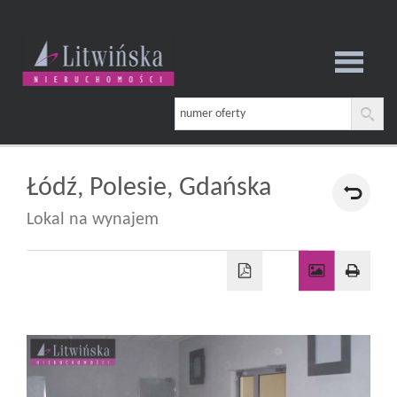
Strona
główna
Łódź,
Polesie,
Gdańska
Lokal na wynajem
O
firmie
Oferta