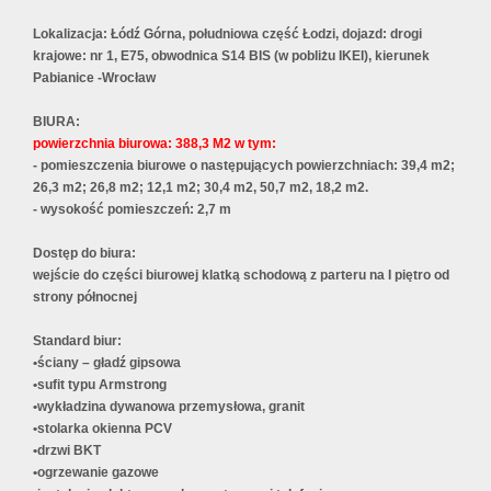
Lokalizacja: Łódź Górna, południowa część Łodzi, dojazd: drogi
krajowe: nr 1, E75, obwodnica S14 BIS (w pobliżu IKEI), kierunek
Pabianice -Wrocław
BIURA:
powierzchnia biurowa: 388,3 M2 w tym:
- pomieszczenia biurowe o następujących powierzchniach: 39,4 m2;
26,3 m2; 26,8 m2; 12,1 m2; 30,4 m2, 50,7 m2, 18,2 m2.
- wysokość pomieszczeń: 2,7 m
Dostęp do biura:
wejście do części biurowej klatką schodową z parteru na I piętro od
strony północnej
Standard biur:
•ściany – gładź gipsowa
•sufit typu Armstrong
•wykładzina dywanowa przemysłowa, granit
•stolarka okienna PCV
•drzwi BKT
•ogrzewanie gazowe