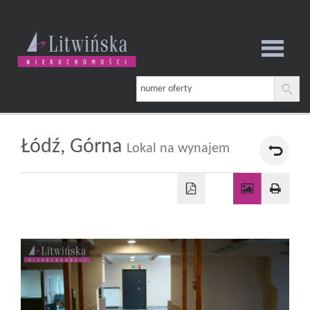
Strona
główna
Łódź,
Górna
Lokal na wynajem
O
firmie
Oferta