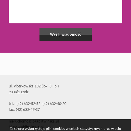
ul. Piotrkowska 132 (lok. 3 I p.)
90-062 Łódź
tel.: (42) 632-52-52, (42) 632-40-20
fax: (42) 632-47-37
nieruchomosci@ablitwinska.pl
biuro@ablitwinska.pl
Ta strona wykorzystuje pliki cookies w celach statystycznych oraz w celu