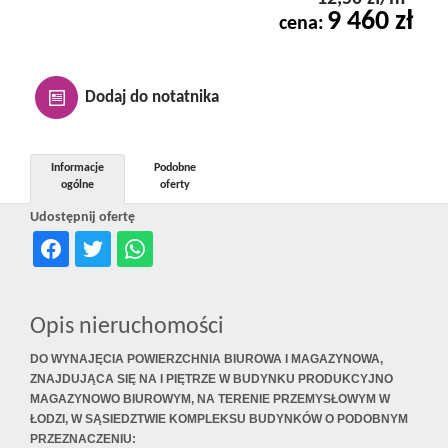
9 460 zł
Kontakt
cena:
Notatnik
Dodaj do notatnika
Oferty
Informacje
Podobne
ogólne
oferty
Udostępnij ofertę
dla
inwestora
Opis nieruchomości
DO WYNAJĘCIA POWIERZCHNIA BIUROWA I MAGAZYNOWA,
RODO
ZNAJDUJĄCA SIĘ NA I PIĘTRZE W BUDYNKU PRODUKCYJNO
MAGAZYNOWO BIUROWYM, NA TERENIE PRZEMYSŁOWYM W
ŁODZI, W SĄSIEDZTWIE KOMPLEKSU BUDYNKÓW O PODOBNYM
PRZEZNACZENIU: