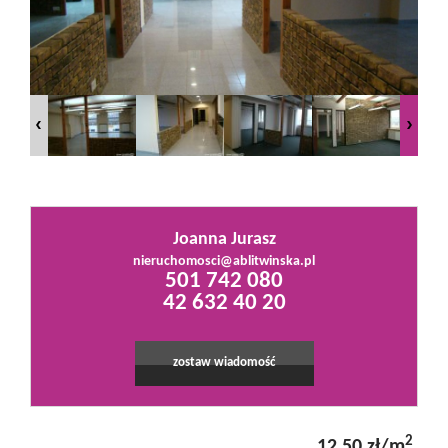
Mieszkania
Domy
Działki
Joanna Jurasz
Lokale
nieruchomosci@ablitwinska.pl
501 742 080
42 632 40 20
Hale
zostaw wiadomość
Obiekty
2
12,50 zł/m