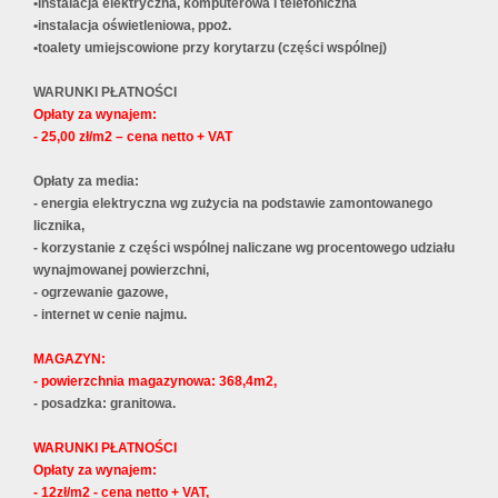
•instalacja elektryczna, komputerowa i telefoniczna
•instalacja oświetleniowa, ppoż.
•toalety umiejscowione przy korytarzu (części wspólnej)
WARUNKI PŁATNOŚCI
Opłaty za wynajem:
- 25,00 zł/m2 – cena netto + VAT
Opłaty za media:
- energia elektryczna wg zużycia na podstawie zamontowanego
licznika,
- korzystanie z części wspólnej naliczane wg procentowego udziału
wynajmowanej powierzchni,
- ogrzewanie gazowe,
- internet w cenie najmu.
MAGAZYN:
- powierzchnia magazynowa: 368,4m2,
- posadzka: granitowa.
WARUNKI PŁATNOŚCI
Opłaty za wynajem:
- 12zł/m2 - cena netto + VAT,