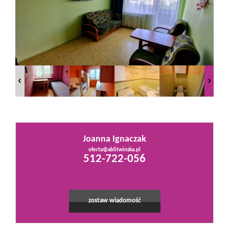
Mieszkania
Domy
Działki
Lokale
Joanna Ignaczak
oferta@ablitwinska.pl
Leaflet
|
©
OpenStreetMap
contributors
512-722-056
Hale
Obiekty
zostaw wiadomość