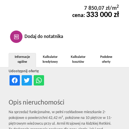
Kontakt
2
7 850,07 zł/m
333 000 zł
cena:
Notatnik
Dodaj do notatnika
Oferty
Informacje
Kalkulator
Kalkulator
Podobne
ogólne
kredytowy
kosztów
oferty
dla
Udostępnij ofertę
inwestora
Opis nieruchomości
RODO
Na sprzedaż funkcjonalne, w pełni rozkładowe mieszkanie 2-
pokojowe o powierzchni 42,42 m², położone na 10 piętrze w 11-
piętrowym wieżowcu przy ul. Armii Krajowej na łódzkiej Retkini.