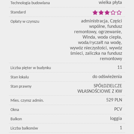
wielka płyta
Technologia budowlana
Standard
administracja, Części
Opłaty w czynszu
wspólne, fundusz
remontowy, ogrzewanie,
Winda, woda ciepła,
woda/ryczałt na wodę,
wywóz nieczystości, wywóz
śmieci, zaliczka na fundusz
remontowy
11
Liczba pięter w budynku
do odświeżenia
Stan lokalu
SPÓŁDZIELCZE
Stan prawny
WŁASNOŚCIOWE Z KW
529 PLN
Mies. czynsz admin.
PCV
Okna
loggia
Balkon
1
Liczba balkonów