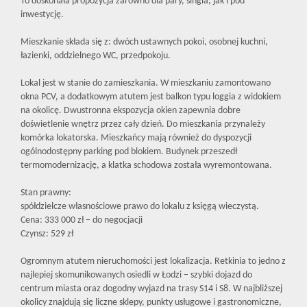
To doskonała propozycja zarówno dla pary, singla, jak i pod
inwestycję.
Mieszkanie składa się z: dwóch ustawnych pokoi, osobnej kuchni,
łazienki, oddzielnego WC, przedpokoju.
Lokal jest w stanie do zamieszkania. W mieszkaniu zamontowano
okna PCV, a dodatkowym atutem jest balkon typu loggia z widokiem
na okolicę. Dwustronna ekspozycja okien zapewnia dobre
doświetlenie wnętrz przez cały dzień. Do mieszkania przynależy
komórka lokatorska. Mieszkańcy mają również do dyspozycji
ogólnodostępny parking pod blokiem. Budynek przeszedł
termomodernizację, a klatka schodowa została wyremontowana.
Stan prawny:
spółdzielcze własnościowe prawo do lokalu z księgą wieczystą.
Cena: 333 000 zł – do negocjacji
Czynsz: 529 zł
Ogromnym atutem nieruchomości jest lokalizacja. Retkinia to jedno z
najlepiej skomunikowanych osiedli w Łodzi – szybki dojazd do
centrum miasta oraz dogodny wyjazd na trasy S14 i S8. W najbliższej
okolicy znajdują się liczne sklepy, punkty usługowe i gastronomiczne,