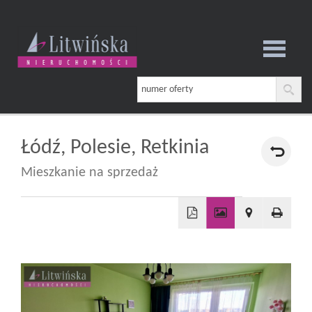
Strona
główna
Łódź,
Polesie,
Retkinia
Mieszkanie na sprzedaż
O
firmie
+
−
Oferta