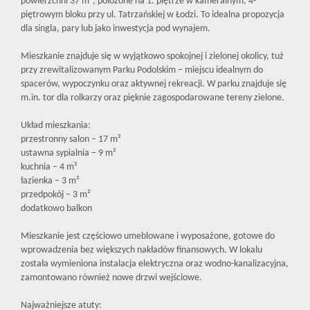
powierzchni 37 m², położone na 1. piętrze w kameralnym, 4-
piętrowym bloku przy ul. Tatrzańskiej w Łodzi. To idealna propozycja
dla singla, pary lub jako inwestycja pod wynajem.
Mieszkanie znajduje się w wyjątkowo spokojnej i zielonej okolicy, tuż
przy zrewitalizowanym Parku Podolskim – miejscu idealnym do
spacerów, wypoczynku oraz aktywnej rekreacji. W parku znajduje się
m.in. tor dla rolkarzy oraz pięknie zagospodarowane tereny zielone.
Układ mieszkania:
przestronny salon – 17 m²
ustawna sypialnia – 9 m²
kuchnia – 4 m²
łazienka – 3 m²
przedpokój – 3 m²
dodatkowo balkon
Mieszkanie jest częściowo umeblowane i wyposażone, gotowe do
wprowadzenia bez większych nakładów finansowych. W lokalu
została wymieniona instalacja elektryczna oraz wodno-kanalizacyjna,
zamontowano również nowe drzwi wejściowe.
Najważniejsze atuty: