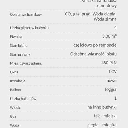
zaliczka na fundusz
remontowy
CO, gaz, prąd, Woda ciepła,
Opłaty wg liczników
Woda zimna
4
Liczba pięter w budynku
3,00 m²
Piwnica
częściowo po remoncie
Stan lokalu
Odrębna własność lokalu
Stan prawny
450 PLN
Mies. czynsz admin.
PCV
Okna
nowe
Instalacje
loggia
Balkon
1
Liczba balkonów
na inne budynki
Widok
tak - miejski
Gaz
ciepła - miejska
Woda