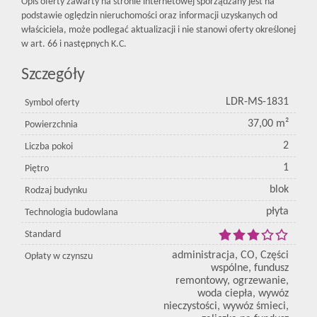
Opis oferty zawarty na stronie internetowej sporządzany jest na
podstawie oględzin nieruchomości oraz informacji uzyskanych od
właściciela, może podlegać aktualizacji i nie stanowi oferty określonej
w art. 66 i następnych K.C.
Szczegóły
LDR-MS-1831
Symbol oferty
37,00 m²
Powierzchnia
2
Liczba pokoi
1
Piętro
blok
Rodzaj budynku
płyta
Technologia budowlana
Standard
administracja, CO, Części
Opłaty w czynszu
wspólne, fundusz
remontowy, ogrzewanie,
woda ciepła, wywóz
nieczystości, wywóz śmieci,