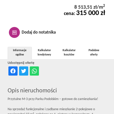
Kontakt
2
8 513,51 zł/m
315 000 zł
cena:
Notatnik
Dodaj do notatnika
Oferty
Informacje
Kalkulator
Kalkulator
Podobne
ogólne
kredytowy
kosztów
oferty
dla
Udostępnij ofertę
inwestora
Opis nieruchomości
RODO
Przytulne M-3 przy Parku Podolskim – gotowe do zamieszkania!
Na sprzedaż funkcjonalne i zadbane mieszkanie 2-pokojowe o