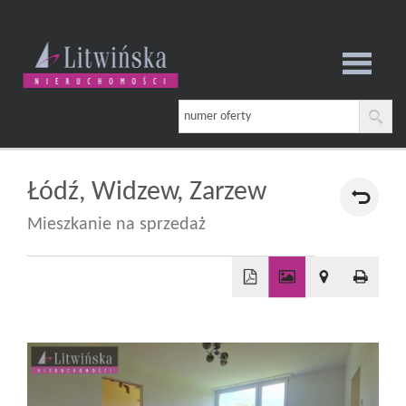
Strona
główna
Łódź,
Widzew,
Zarzew
Mieszkanie na sprzedaż
O
firmie
+
−
Oferta