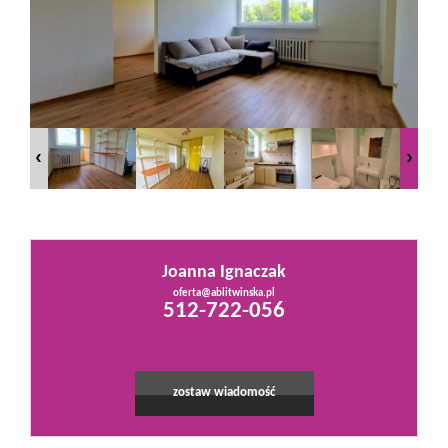
Mieszkania
Domy
Działki
Lokale
Joanna Ignaczak
oferta@ablitwinska.pl
Leaflet
|
©
OpenStreetMap
contributors
512-722-056
Hale
Obiekty
zostaw wiadomość