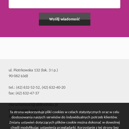
ul. Piotrkowska 132 (lok. 3 I p.)
90-062 Łódź
tel.: (42) 632-52-52, (42) 632-40-20
fax: (42) 632-47-37
nieruchomosci@ablitwinska.pl
biuro@ablitwinska.pl
Ta strona wykorzystuje pliki cookies w celach statystycznych oraz w celu
litwinska@cbn.pl
dostosowania naszych serwisów do indywidualnych potrzeb klientów.
www.ablitwinska.pl
Zmiany ustawień dotyczących plików cookie można dokonać w dowolnej
chwili modyfikując ustawienia przeglądarki. Korzystanie z tej strony bez