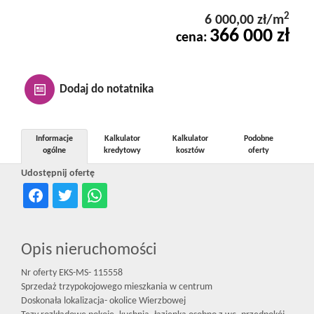
Kontakt
2
6 000,00 zł/m
366 000 zł
cena:
Notatnik
Dodaj do notatnika
Oferty
Informacje
Kalkulator
Kalkulator
Podobne
ogólne
kredytowy
kosztów
oferty
dla
Udostępnij ofertę
inwestora
Opis nieruchomości
RODO
Nr oferty EKS-MS- 115558
Sprzedaż trzypokojowego mieszkania w centrum
Doskonała lokalizacja- okolice Wierzbowej