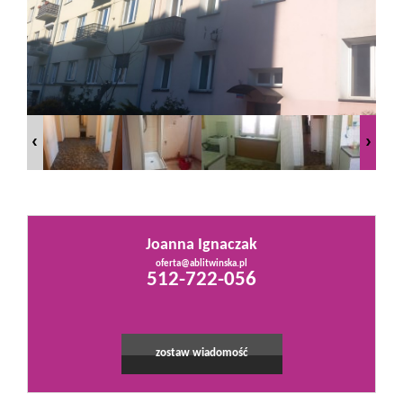
Mieszkania
Domy
Działki
Lokale
Joanna Ignaczak
oferta@ablitwinska.pl
512-722-056
Hale
Obiekty
zostaw wiadomość