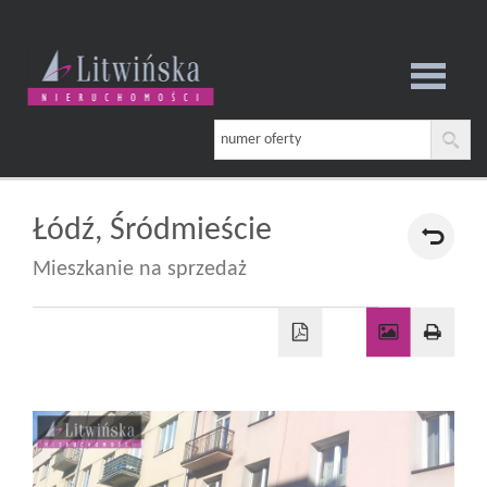
Strona
główna
Łódź,
Śródmieście
Mieszkanie na sprzedaż
O
firmie
Oferta