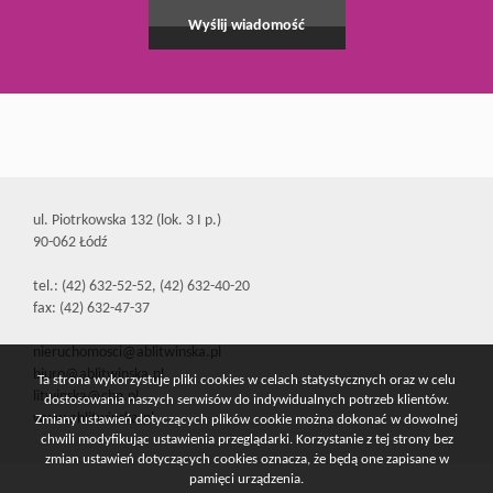
ul. Piotrkowska 132 (lok. 3 I p.)
90-062 Łódź
tel.: (42) 632-52-52, (42) 632-40-20
fax: (42) 632-47-37
nieruchomosci@ablitwinska.pl
biuro@ablitwinska.pl
Ta strona wykorzystuje pliki cookies w celach statystycznych oraz w celu
litwinska@cbn.pl
dostosowania naszych serwisów do indywidualnych potrzeb klientów.
www.ablitwinska.pl
Zmiany ustawień dotyczących plików cookie można dokonać w dowolnej
chwili modyfikując ustawienia przeglądarki. Korzystanie z tej strony bez
zmian ustawień dotyczących cookies oznacza, że będą one zapisane w
pamięci urządzenia.