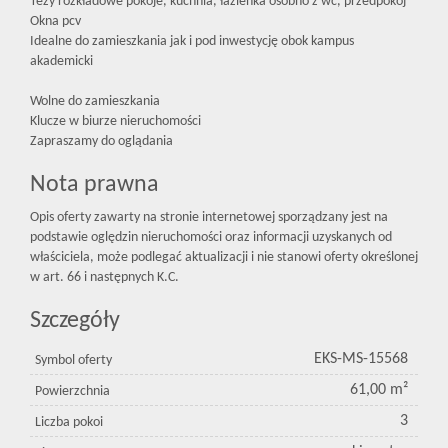
Tezy rozkładowe pokoje, kuchnia, łazienka osobno z wc, przedpokój
Okna pcv
Idealne do zamieszkania jak i pod inwestycję obok kampus
akademicki
Wolne do zamieszkania
Klucze w biurze nieruchomości
Zapraszamy do oglądania
Nota prawna
Opis oferty zawarty na stronie internetowej sporządzany jest na
podstawie oględzin nieruchomości oraz informacji uzyskanych od
właściciela, może podlegać aktualizacji i nie stanowi oferty określonej
w art. 66 i następnych K.C.
Szczegóły
EKS-MS-15568
Symbol oferty
61,00 m²
Powierzchnia
3
Liczba pokoi