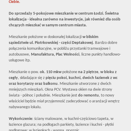
Ciebie.
Do sprzedaży 5-pokojowe mieszkanie w centrum Łodzi. Świetna
lokalizacja - idealna zarówno na inwestycje, jak również dla osób
chcących mieszkać w samym centrum miasta.
Mieszkanie położone w doskonałej lokalizacji
w bliskim
sąsiedztwie
ul. Piotrkowskiej - części Deptakowej
. Bardzo dobre
połączenia komunikacyjne, w pobliżu przystanki tramwajowe i
autobusowe,
Manufaktura, Plac Wolności
, liczne punkty handlowo-
usługowe itp.
Mieszkanie o pow.
ok. 110 mkw
położone
na 2 piętrze
,
w bloku z
cegły
, składające się z
pięciu
pokoi, kuchni, dwóch
łazienek z wc
oraz korytarzy oraz balkonu
. Mieszkanie utworzone z dwóch
mniejszych mieszkań. Okna PCV. Wystawa okien na dwie strony
świata - północ i południe. Mieszkanie jest
do remontu
, to nowy
właściciel będzie miał przyjemność zadecydować o aranżacji wnętrz
nabywanego lokalu.
Wykończenie
: ściany malowane, w kuchni-częściowo tapeta, w
łazience glazura; na podłogach parkiety, łazience i kuchni - płytki
podłogowe; w łazienkach - wanna, prysznic