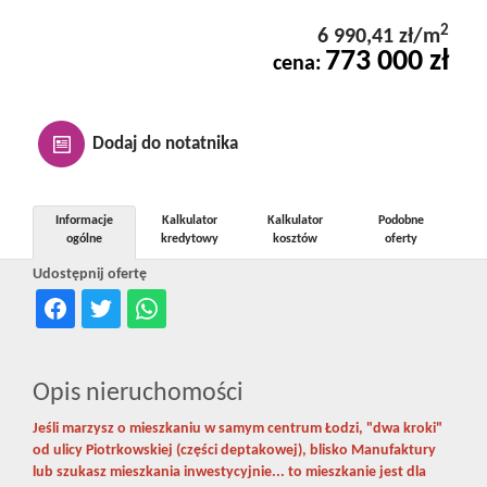
Kontakt
2
6 990,41 zł/m
773 000 zł
cena:
Notatnik
Dodaj do notatnika
Oferty
Informacje
Kalkulator
Kalkulator
Podobne
ogólne
kredytowy
kosztów
oferty
dla
Udostępnij ofertę
inwestora
Opis nieruchomości
RODO
Jeśli marzysz o mieszkaniu w samym centrum Łodzi, "dwa kroki"
od ulicy Piotrkowskiej (części deptakowej), blisko Manufaktury
lub szukasz mieszkania inwestycyjnie... to mieszkanie jest dla