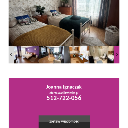
Mieszkania
Domy
Działki
Lokale
Joanna Ignaczak
Hale
oferta@ablitwinska.pl
512-722-056
Obiekty
zostaw wiadomość