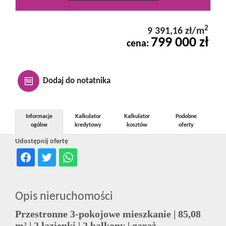
Kontakt
2
9 391,16 zł/m
799 000 zł
cena:
Notatnik
Oferty
Dodaj do notatnika
dla
Informacje
Kalkulator
Kalkulator
Podobne
ogólne
kredytowy
kosztów
oferty
Udostępnij ofertę
inwestora
RODO
Opis nieruchomości
Przestronne 3-pokojowe mieszkanie | 85,08
m² | 2 łazienki | 2 balkony | garaż