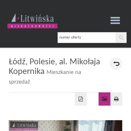
Strona
główna
Łódź,
Polesie,
al. Mikołaja
Kopernika
Mieszkanie na
O
sprzedaż
firmie
Oferta