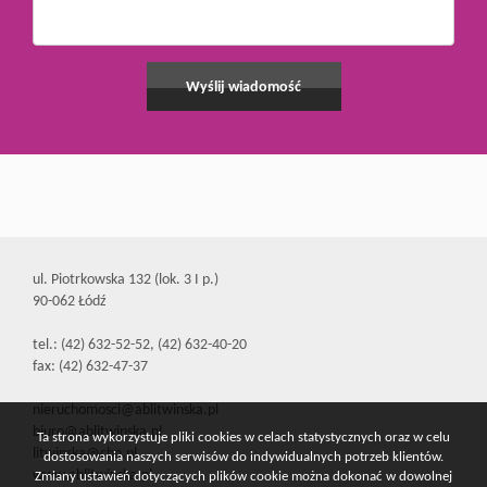
ul. Piotrkowska 132 (lok. 3 I p.)
90-062 Łódź
tel.: (42) 632-52-52, (42) 632-40-20
fax: (42) 632-47-37
nieruchomosci@ablitwinska.pl
biuro@ablitwinska.pl
Ta strona wykorzystuje pliki cookies w celach statystycznych oraz w celu
litwinska@cbn.pl
dostosowania naszych serwisów do indywidualnych potrzeb klientów.
www.ablitwinska.pl
Zmiany ustawień dotyczących plików cookie można dokonać w dowolnej