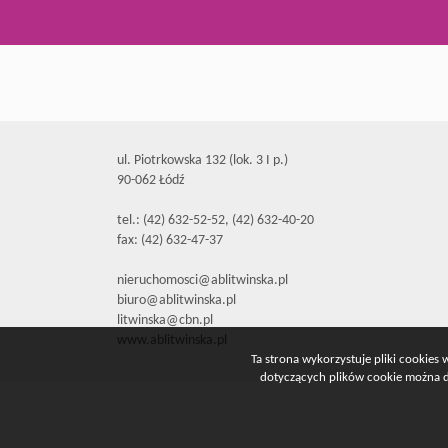
ul. Piotrkowska 132 (lok. 3 I p.)
90-062 Łódź
tel.: (42) 632-52-52, (42) 632-40-20
fax: (42) 632-47-37
nieruchomosci@ablitwinska.pl
biuro@ablitwinska.pl
litwinska@cbn.pl
www.ablitwinska.pl
Ta strona wykorzystuje pliki cookies
dotyczących plików cookie można do