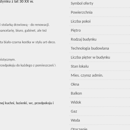
ynku z lat 30 XX w.
Symbol oferty
Powierzchnia
Liczba pokoi
 stolarką drzwiową - do renowacji.
Piętro
ancelarię, biuro, gabinet, ale też
Rodzaj budynku
a biało-czarna kostka w stylu art-deco.
Technologia budowlana
Liczba pięter w budynku
nistycznym.
przedpokoju do każdego z pomieszczeń.\
Stan lokalu
Mies. czynsz admin.
Okna
Balkon
Widok
ej kuchni, łazienki, wc, przedpokoju i
Gaz
Woda
Otoczenie