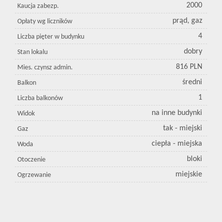
2000
Kaucja zabezp.
prąd, gaz
Opłaty wg liczników
4
Liczba pięter w budynku
dobry
Stan lokalu
816 PLN
Mies. czynsz admin.
średni
Balkon
1
Liczba balkonów
na inne budynki
Widok
tak - miejski
Gaz
ciepła - miejska
Woda
bloki
Otoczenie
miejskie
Ogrzewanie