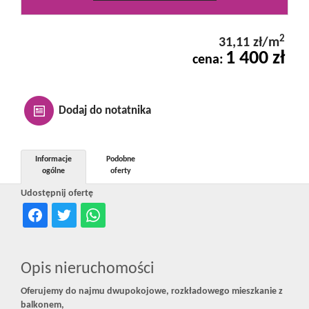
Kontakt
2
31,11 zł/m
1 400 zł
cena:
Notatnik
Oferty
Dodaj do notatnika
dla
Informacje
Podobne
ogólne
oferty
Udostępnij ofertę
inwestora
RODO
Opis nieruchomości
Oferujemy do najmu dwupokojowe, rozkładowego mieszkanie z
balkonem,