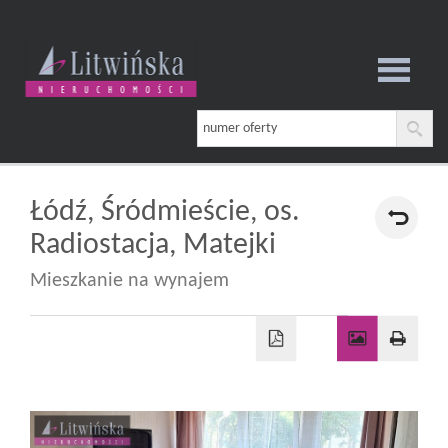
Strona
główna
Łódź,
Śródmieście,
os.
Radiostacja,
Matejki
O
Mieszkanie na wynajem
firmie
Oferta