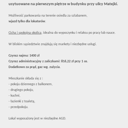
usytuowane na pierwszym piętrze w budynku przy ulicy Matejki.
Możliwość parkowania na terenie osiedla za szlabanem,
wjazd tylko dla lokatorów
.
Cicha i spokojna okolica
, idealna do wypoczynku i relaksu po pracy lub nauce.
W bliskim sąsiedztwie znajdują się markety i niezbędne usługi.
Czynsz najmu: 1400 zł
Czynsz administracyjny z zaliczkami: 816,22 zł przy 1 os.
Dodatkowo za prąd, gaz wg. zużycia.
Mieszkanie składa się z :
- pokoju dziennego z balkonem,
- drugiego pokoju,
- kuchni,
- łazienki z toaletą,
- przedpokoju.
Lokal wyposażony jest w niezbędne AGD.