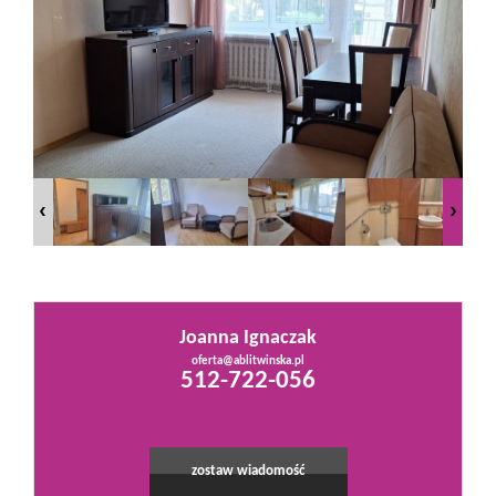
Mieszkania
Domy
Działki
Lokale
Joanna Ignaczak
Hale
oferta@ablitwinska.pl
512-722-056
Obiekty
zostaw wiadomość