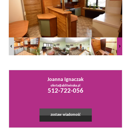
Mieszkania
Domy
Działki
Lokale
Joanna Ignaczak
oferta@ablitwinska.pl
Leaflet
|
©
OpenStreetMap
contributors
512-722-056
Hale
Obiekty
zostaw wiadomość