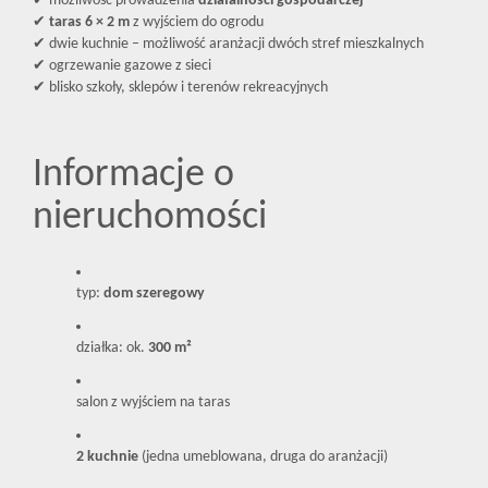
✔ możliwość prowadzenia
działalności gospodarczej
✔
taras 6 × 2 m
z wyjściem do ogrodu
✔ dwie kuchnie – możliwość aranżacji dwóch stref mieszkalnych
✔ ogrzewanie gazowe z sieci
✔ blisko szkoły, sklepów i terenów rekreacyjnych
Informacje o
nieruchomości
typ:
dom szeregowy
działka: ok.
300 m²
salon z wyjściem na taras
2 kuchnie
(jedna umeblowana, druga do aranżacji)