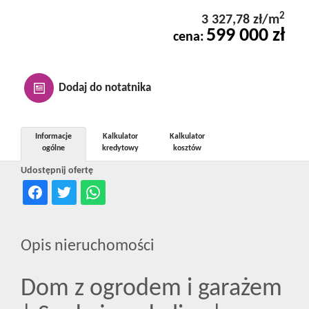
Kontakt
2
3 327,78 zł/m
599 000 zł
cena:
Notatnik
Dodaj do notatnika
Oferty
Informacje
Kalkulator
Kalkulator
ogólne
kredytowy
kosztów
dla
Udostępnij ofertę
inwestora
Opis nieruchomości
RODO
Dom z ogrodem i garażem