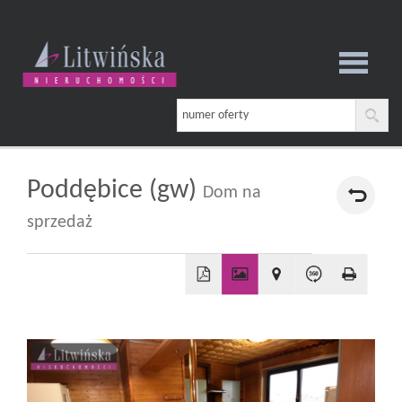
Strona
główna
Poddębice (gw)
Dom na
sprzedaż
O
firmie
+
−
Oferta