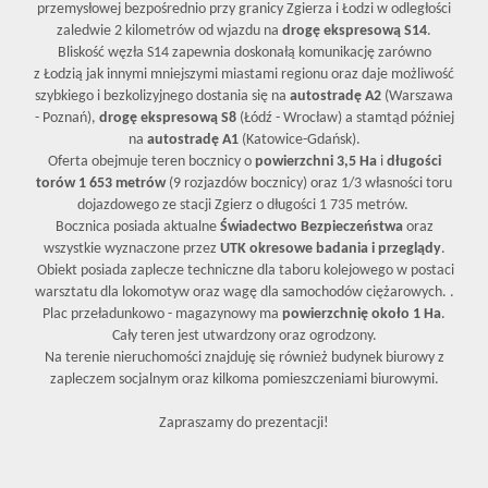
przemysłowej bezpośrednio przy granicy Zgierza i Łodzi w odległości
zaledwie 2 kilometrów od wjazdu na
drogę ekspresową S14
.
Bliskość węzła S14 zapewnia doskonałą komunikację zarówno
z Łodzią jak innymi mniejszymi miastami regionu oraz daje możliwość
szybkiego i bezkolizyjnego dostania się na
autostradę A2
(Warszawa
- Poznań),
drogę ekspresową S8
(Łódź - Wrocław) a stamtąd później
na
autostradę A1
(Katowice-Gdańsk).
Oferta obejmuje teren bocznicy o
powierzchni 3,5 Ha
i
długości
torów 1 653 metrów
(9 rozjazdów bocznicy)
oraz 1/3 własności toru
dojazdowego ze stacji Zgierz o długości 1 735 metrów.
Bocznica posiada aktualne
Świadectwo Bezpieczeństwa
oraz
wszystkie wyznaczone przez
UTK okresowe badania i przeglądy
.
Obiekt posiada zaplecze techniczne dla taboru kolejowego w postaci
warsztatu dla lokomotyw oraz wagę dla samochodów ciężarowych. .
Plac przeładunkowo - magazynowy ma
powierzchnię około 1 Ha
.
Cały teren jest utwardzony oraz ogrodzony.
Na terenie nieruchomości znajduję się również budynek biurowy z
zapleczem socjalnym oraz kilkoma pomieszczeniami biurowymi.
Zapraszamy do prezentacji!