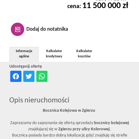
11 500 000 zł
Kontakt
cena:
Notatnik
Dodaj do notatnika
Oferty
Informacje
Kalkulator
Kalkulator
ogólne
kredytowy
kosztów
Udostępnij ofertę
dla
inwestora
Opis nieruchomości
Bocznica Kolejowa w Zgierzu
RODO
Zapraszamy do zapoznania się ofertą sprzedaży
bocznicy kolejowej
znajdującej się w
Zgierzu przy ulicy Kolorowej
.
Bocznica posiada bardzo dobrą lokalizację gdyż znajduję się strefie