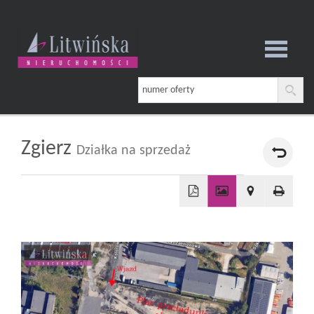
Strona
główna
Zgierz
Działka na sprzedaż
O
+
firmie
−
Oferta