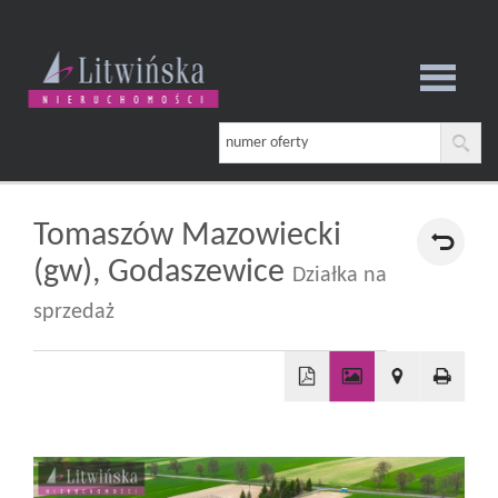
Strona
główna
Tomaszów Mazowiecki
(gw),
Godaszewice
Działka na
O
sprzedaż
firmie
+
−
Oferta