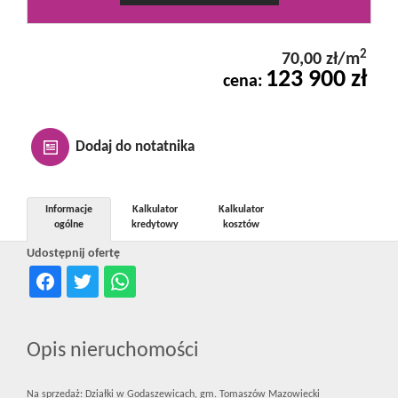
Kontakt
2
70,00 zł/m
123 900 zł
Notatnik
cena:
Oferty
Dodaj do notatnika
dla
Informacje
Kalkulator
Kalkulator
ogólne
kredytowy
kosztów
Udostępnij ofertę
inwestora
RODO
Opis nieruchomości
Na sprzedaż: Działki w Godaszewicach, gm. Tomaszów Mazowiecki