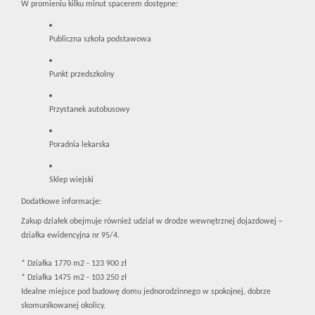
W promieniu kilku minut spacerem dostępne:
Publiczna szkoła podstawowa
Punkt przedszkolny
Przystanek autobusowy
Poradnia lekarska
Sklep wiejski
Dodatkowe informacje:
Zakup działek obejmuje również udział w drodze wewnętrznej dojazdowej –
działka ewidencyjna nr 95/4.
* Działka 1770 m2 - 123 900 zł
* Działka 1475 m2 - 103 250 zł
Idealne miejsce pod budowę domu jednorodzinnego w spokojnej, dobrze
skomunikowanej okolicy.