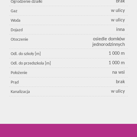
brak
Ogrodzenie działki
w ulicy
Gaz
w ulicy
Woda
inna
Dojazd
osiedle domków
Otoczenie
jednorodzinnych
1 000 m
Odl. do szkoły [m]
1 000 m
Odl. do przedszkola [m]
na wsi
Położenie
brak
Prąd
w ulicy
Kanalizacja