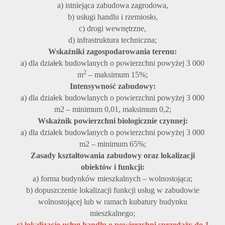
a) istniejąca zabudowa zagrodowa,
b) usługi handlu i rzemiosło,
c) drogi wewnętrzne,
d) infrastruktura techniczna;
Wskaźniki zagospodarowania terenu:
a) dla działek budowlanych o powierzchni powyżej 3 000
2
m
– maksimum 15%;
Intensywność zabudowy:
a) dla działek budowlanych o powierzchni powyżej 3 000
m2 – minimum 0,01, maksimum 0,2;
Wskaźnik powierzchni biologicznie czynnej:
a) dla działek budowlanych o powierzchni powyżej 3 000
m2 – minimum 65%;
Zasady kształtowania zabudowy oraz lokalizacji
obiektów i funkcji:
a) forma budynków mieszkalnych – wolnostojąca;
b) dopuszczenie lokalizacji funkcji usług w zabudowie
wolnostojącej lub w ramach kubatury budynku
mieszkalnego;
c)
lokalizację usług handlu o powierzchni sprzedaży do 1