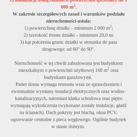
2
000 m
;
W zakresie szczegółowych zasad i warunków podziału
nieruchomości ustala:
2
1) powierzchnię działki – minimum 2 000 m
;
2) szerokość frontu działki – minimum 20,0 m;
3) kąt położenia granic działki w stosunku do pasa
drogowego: od 60° do 90°.
Nieruchomość w tej chwili zabudowana jest budynkiem
2
mieszkalnym o powierzchni użytkowej 160 m
oraz
budynkami garażowymi.
Parter domu wymaga remontu wraz ze sprawdzeniem i
ewentualnie wymia
ny instalacji elektrycznych oraz wodno-
kanalizacyjnych, natomiast klatka schodowa oraz piętro
wymagają wykończenia (wykonane zostały instalacje, gładź
na ścianach). Dach pokryty jest blachą, okna PCV,
ogrzewanie centralne z pieca węglowego.
Ogólnie budynek
w stanie dobrym.