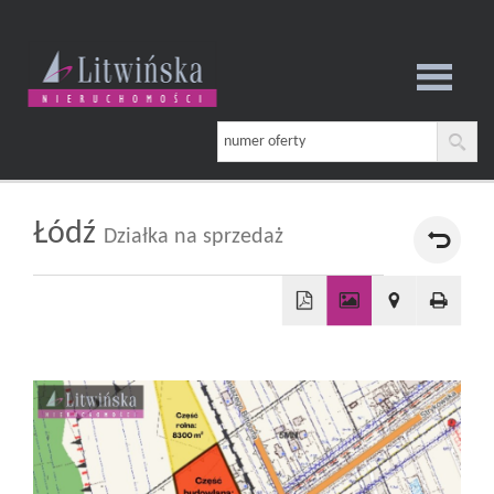
Strona
główna
Łódź
Działka na sprzedaż
O
+
firmie
−
Oferta