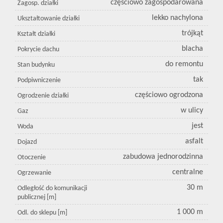
częściowo zagospodarowana
Zagosp. działki
lekko nachylona
Ukształtowanie działki
trójkąt
Kształt działki
blacha
Pokrycie dachu
do remontu
Stan budynku
tak
Podpiwniczenie
częściowo ogrodzona
Ogrodzenie działki
w ulicy
Gaz
jest
Woda
asfalt
Dojazd
zabudowa jednorodzinna
Otoczenie
centralne
Ogrzewanie
30 m
Odległość do komunikacji
publicznej [m]
1 000 m
Odl. do sklepu [m]