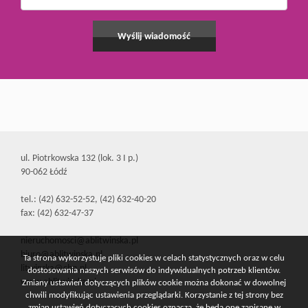
ul. Piotrkowska 132 (lok. 3 I p.)
90-062 Łódź
tel.: (42) 632-52-52, (42) 632-40-20
fax: (42) 632-47-37
nieruchomosci@ablitwinska.pl
biuro@ablitwinska.pl
Ta strona wykorzystuje pliki cookies w celach statystycznych oraz w celu
litwinska@cbn.pl
dostosowania naszych serwisów do indywidualnych potrzeb klientów.
www.ablitwinska.pl
Zmiany ustawień dotyczących plików cookie można dokonać w dowolnej
chwili modyfikując ustawienia przeglądarki. Korzystanie z tej strony bez
zmian ustawień dotyczących cookies oznacza, że będą one zapisane w