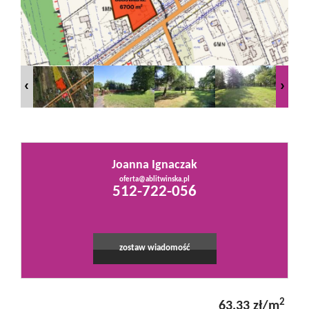
Mieszkania
Domy
Działki
Joanna Ignaczak
Lokale
oferta@ablitwinska.pl
Leaflet
|
©
OpenStreetMap
contributors
512-722-056
Hale
zostaw wiadomość
Obiekty
2
63,33 zł/m