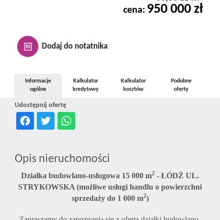
950 000 zł
Kontakt
cena:
Notatnik
Dodaj do notatnika
Oferty
Informacje
Kalkulator
Kalkulator
Podobne
ogólne
kredytowy
kosztów
oferty
Udostępnij ofertę
dla
inwestora
Opis nieruchomości
2
D
ziałka budowlano-usługowa 15 000 m
- ŁÓDŹ UL.
RODO
STRYKOWSKA (możliwe
usługi handlu o powierzchni
2
sprzedaży do 1 000 m
)
Z
apraszamy do zapoznania się z ofertą działki budowlano-