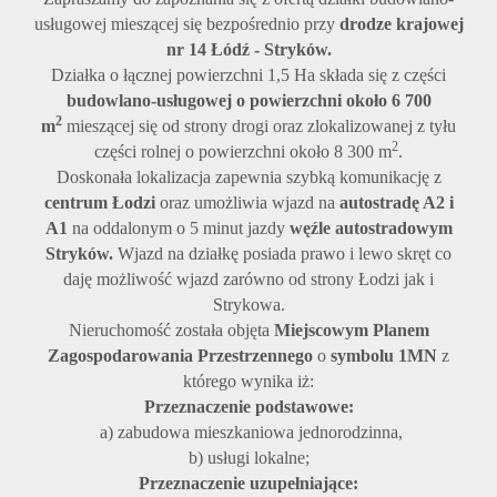
usługowej mieszącej się bezpośrednio przy
drodze krajowej
nr 14 Łódź - Stryków.
Działka o łącznej powierzchni 1,5 Ha składa się z części
budowlano-usługowej o powierzchni około 6 700
2
m
mieszącej się od strony drogi oraz zlokalizowanej z tyłu
2
części rolnej o powierzchni około 8 300 m
.
Doskonała lokalizacja zapewnia szybką komunikację z
centrum Łodzi
oraz umożliwia wjazd na
autostradę A2 i
A1
na oddalonym o 5 minut jazdy
węźle autostradowym
Stryków.
Wjazd na działkę posiada prawo i lewo skręt co
daję możliwość
wjazd zarówno od strony Łodzi jak i
Strykowa.
Nieruchomość została objęta
Miejscowym Planem
Zagospodarowania Przestrzennego
o
symbolu 1MN
z
którego wynika iż:
Przeznaczenie podstawowe:
a) zabudowa mieszkaniowa jednorodzinna,
b) usługi lokalne;
Przeznaczenie uzupełniające: