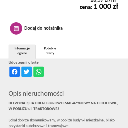
28,57 zł/m
Kontakt
1 000 zł
cena:
Notatnik
Dodaj do notatnika
Oferty
Informacje
Podobne
ogólne
oferty
Udostępnij ofertę
dla
inwestora
Opis nieruchomości
DO WYNAJĘCIA LOKAL BIUROWO-MAGAZYNOWY NA TEOFILOWIE,
RODO
W POBLIŻU ul. TRAKTOROWEJ
Lokal dobrze skomunikowany, w pobliżu budynki mieszkalne, blisko
przystanki autobusowe i tramwajowe.