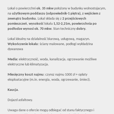
Lokal o powierzchni
ok. 35 mkw
położony w budynku wolnostojacym,
na
użytkowym poddaszu (odpowiednik-1 piętra), z wejściem z
zewnątrz budynku
. Lokal składa się z
2 przejściowych
pomieszczeń
,
wysokość
lokalu
1,52-2,21m, powierzchnia po
podłodze wynosi ok. 70 mkw
. Stan techniczny
dobry.
Lokal idealny na działalność biurową, usługową, magazyn.
Wykończenie lokalu
: ściany malowane, podłogi wykładzina
dywanowa
Media:
elektryczność, woda, kanalizacja, ogrzewanie możliwe
elektryczne lub klimatyzacja.
Miesięczny koszt najmu
: czynsz najmu 1000 zł + opłaty
eksploatacyjne (m.in. energia, woda, ogrzewanie, śmieci).
Kaucja
.
Dojazd asfaltowy.
Uwaga dane o ofercie mogą odbiegać od stanu faktycznego i