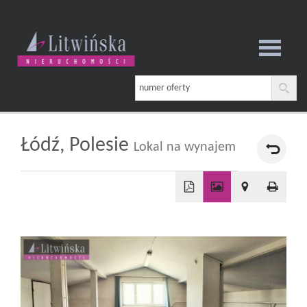
Strona
główna
Łódź,
Polesie
Lokal na wynajem
O
+
firmie
−
Oferta