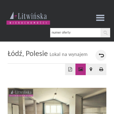
Strona
główna
Łódź,
Polesie
Lokal na wynajem
O
+
firmie
−
Oferta