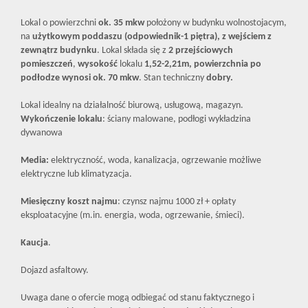
Lokal o powierzchni
ok. 35 mkw
położony w budynku wolnostojacym,
na
użytkowym poddaszu (odpowiednik-1 piętra), z wejściem z
zewnątrz budynku
. Lokal składa się z
2 przejściowych
pomieszczeń
,
wysokość
lokalu
1,52-2,21m, powierzchnia po
podłodze wynosi ok. 70 mkw
. Stan techniczny
dobry.
Lokal idealny na działalność biurową, usługową, magazyn.
Wykończenie lokalu
: ściany malowane, podłogi wykładzina
dywanowa
Media:
elektryczność, woda, kanalizacja, ogrzewanie możliwe
elektryczne lub klimatyzacja.
Miesięczny koszt najmu
: czynsz najmu 1000 zł + opłaty
eksploatacyjne (m.in. energia, woda, ogrzewanie, śmieci).
Kaucja
.
Dojazd asfaltowy.
Uwaga dane o ofercie mogą odbiegać od stanu faktycznego i