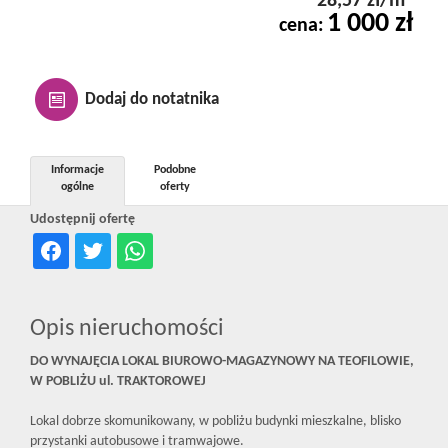
28,57 zł/m
Kontakt
1 000 zł
cena:
Notatnik
Dodaj do notatnika
Oferty
Informacje
Podobne
ogólne
oferty
Udostępnij ofertę
dla
inwestora
Opis nieruchomości
DO WYNAJĘCIA LOKAL BIUROWO-MAGAZYNOWY NA TEOFILOWIE,
RODO
W POBLIŻU ul. TRAKTOROWEJ
Lokal dobrze skomunikowany, w pobliżu budynki mieszkalne, blisko
przystanki autobusowe i tramwajowe.