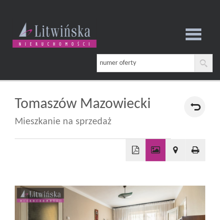
Strona
główna
Tomaszów Mazowiecki
Mieszkanie na sprzedaż
O
firmie
+
−
Oferta