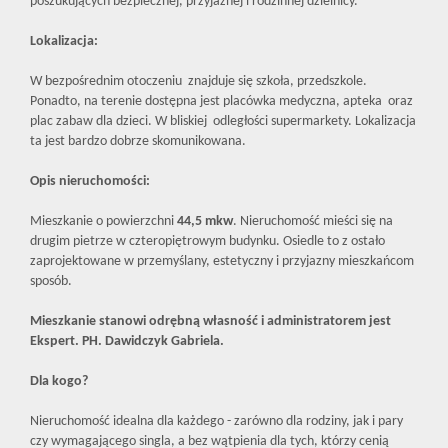
poszukujących bezpiecznej, przyjaznej i rodzinnej dzielnicy.
Lokalizacja:
W bezpośrednim otoczeniu znajduje się szkoła, przedszkole.
Ponadto, na terenie dostępna jest placówka medyczna, apteka oraz
plac zabaw dla dzieci. W bliskiej odległości supermarkety. Lokalizacja
ta jest bardzo dobrze skomunikowana.
Opis nieruchomości:
Mieszkanie o powierzchni
44,5 mkw
. Nieruchomość mieści się na
drugim pietrze w czteropiętrowym budynku. Osiedle to z ostało
zaprojektowane w przemyślany, estetyczny i przyjazny mieszkańcom
sposób.
Mieszkanie stanowi odrębną własność i administratorem jest
Ekspert. PH. Dawidczyk Gabriela.
Dla kogo?
Nieruchomość idealna dla każdego - zarówno dla rodziny, jak i pary
czy wymagającego singla, a bez wątpienia dla tych, którzy cenią