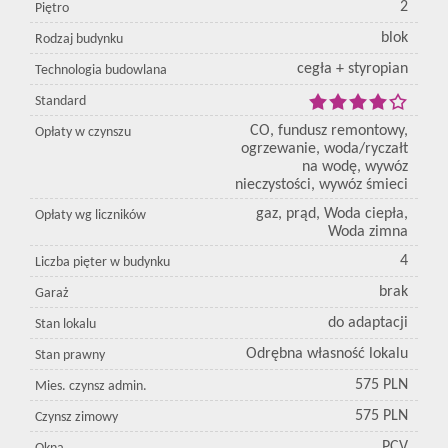
2
Piętro
blok
Rodzaj budynku
cegła + styropian
Technologia budowlana
Standard
CO, fundusz remontowy,
Opłaty w czynszu
ogrzewanie, woda/ryczałt
na wodę, wywóz
nieczystości, wywóz śmieci
gaz, prąd, Woda ciepła,
Opłaty wg liczników
Woda zimna
4
Liczba pięter w budynku
brak
Garaż
do adaptacji
Stan lokalu
Odrębna własność lokalu
Stan prawny
575 PLN
Mies. czynsz admin.
575 PLN
Czynsz zimowy
PCV