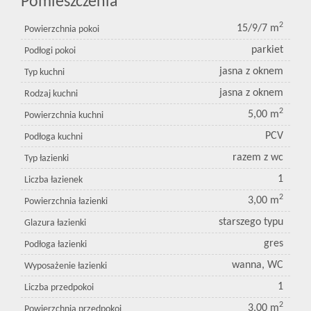
Pomieszczenia
2
15/9/7 m
Powierzchnia pokoi
parkiet
Podłogi pokoi
jasna z oknem
Typ kuchni
jasna z oknem
Rodzaj kuchni
2
5,00 m
Powierzchnia kuchni
PCV
Podłoga kuchni
razem z wc
Typ łazienki
1
Liczba łazienek
2
3,00 m
Powierzchnia łazienki
starszego typu
Glazura łazienki
gres
Podłoga łazienki
wanna, WC
Wyposażenie łazienki
1
Liczba przedpokoi
2
3,00 m
Powierzchnia przedpokoi