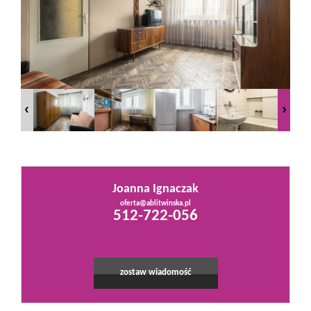
Mieszkania
Domy
Działki
Lokale
Joanna Ignaczak
oferta@ablitwinska.pl
Leaflet
|
©
OpenStreetMap
contributors
512-722-056
Hale
Obiekty
zostaw wiadomość