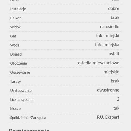
Okna
dobre
Instalacje
brak
Balkon
na osiedle
Widok
tak - miejski
Gaz
tak - miejska
Woda
asfalt
Dojazd
osiedla mieszkaniowe
Otoczenie
miejskie
Ogrzewanie
brak
Tarasy
dwustronne
Usytuowanie
2
Liczba sypialni
tak
Klucze
P.U. Ekspert
Spółdzielnia/Zarządca