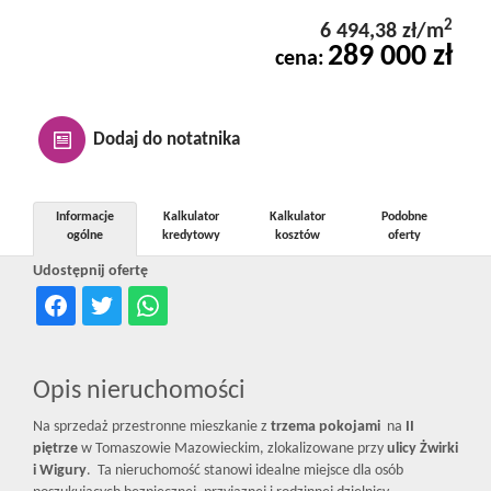
Kontakt
2
6 494,38 zł/m
289 000 zł
cena:
Notatnik
Dodaj do notatnika
Oferty
Informacje
Kalkulator
Kalkulator
Podobne
ogólne
kredytowy
kosztów
oferty
dla
Udostępnij ofertę
inwestora
Opis nieruchomości
RODO
Na sprzedaż przestronne mieszkanie z
trzema pokojami
na
II
piętrze
w Tomaszowie Mazowieckim, zlokalizowane przy
ulicy Żwirki
i Wigury
. Ta nieruchomość stanowi idealne miejsce dla osób