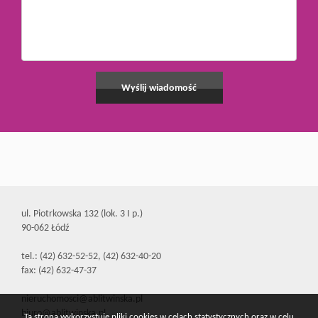
ul. Piotrkowska 132 (lok. 3 I p.)
90-062 Łódź
tel.: (42) 632-52-52, (42) 632-40-20
fax: (42) 632-47-37
nieruchomosci@ablitwinska.pl
biuro@ablitwinska.pl
Ta strona wykorzystuje pliki cookies w celach statystycznych oraz w celu