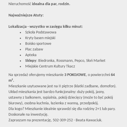
Nieruchomość
idealna dla par, rodzin.
Najważniejsze Atuty:
Lokalizacja - wszystko w zasięgu kilku minut:
Szkoła Podstawowa
Kryty basen miejski
Boisko sportowe
Plac zabaw
Apteka
Sklepy
: Biedronka, Rossmann, Pepco, Słoń Market
Miejskie Centrum Kultury Tkacz
Na sprzedaż oferujemy mieszkanie
3 POKOJOWE
, o powierzchni
64
m².
Mieszkanie usytuowane jest na II piętrze (klatki zadbane, domofon).
Układ mieszkania jest bardzo funkcjonalny: duży pokój, jasny,
ustawny z balkonem, sypialnia, pokój dziecięcy (może to być pokój
biurowy), osobna kuchnia, łazienka z wanną, przedpokój.
Dla kogo? Mieszkanie idealnie sprawdzi się dla rodziny 2+1 lub pary.
Doskonałe na inwestycję.
Zapraszam na prezentację, 502-309-252 - Beata Kawaciuk.