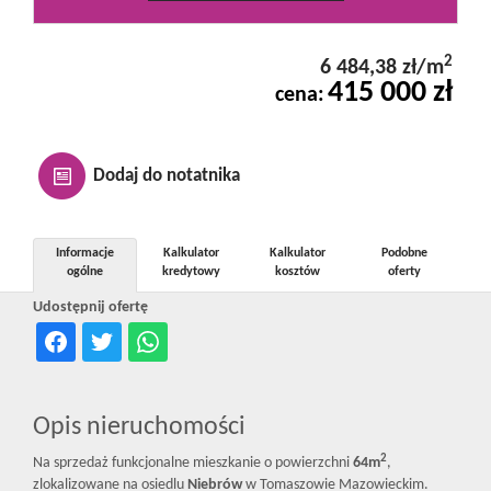
Kontakt
2
6 484,38 zł/m
415 000 zł
cena:
Notatnik
Oferty
Dodaj do notatnika
dla
Informacje
Kalkulator
Kalkulator
Podobne
ogólne
kredytowy
kosztów
oferty
Udostępnij ofertę
inwestora
RODO
Opis nieruchomości
2
Na sprzedaż funkcjonalne mieszkanie o powierzchni
64m
,
zlokalizowane na osiedlu
Niebrów
w Tomaszowie Mazowieckim.