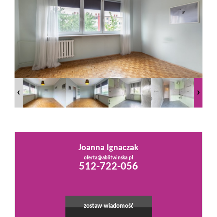
Mieszkania
Domy
Działki
Lokale
Joanna Ignaczak
Hale
oferta@ablitwinska.pl
Leaflet
|
©
OpenStreetMap
contributors
512-722-056
Obiekty
zostaw wiadomość