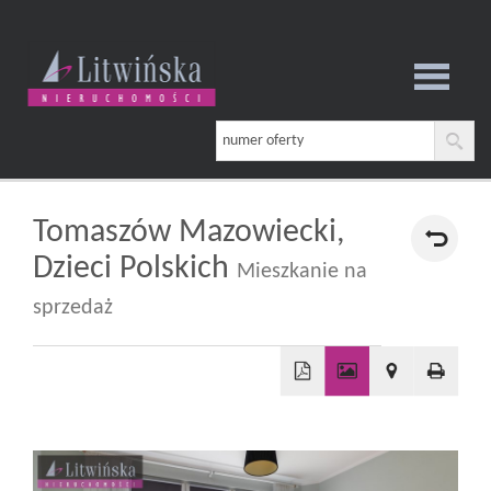
Strona
główna
Tomaszów Mazowiecki,
Dzieci Polskich
Mieszkanie na
O
sprzedaż
firmie
+
−
Oferta