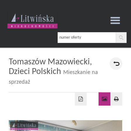
Strona
główna
Tomaszów Mazowiecki,
Dzieci Polskich
Mieszkanie na
O
sprzedaż
firmie
Oferta