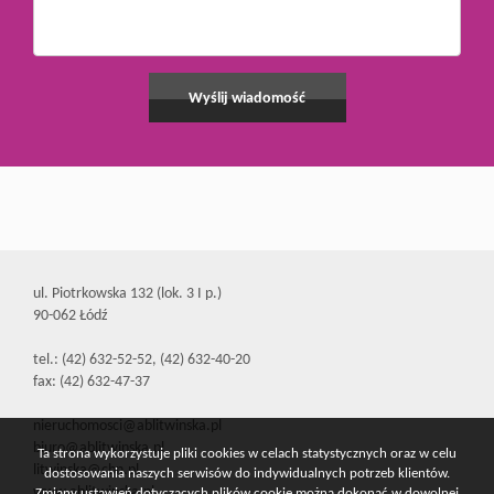
ul. Piotrkowska 132 (lok. 3 I p.)
90-062 Łódź
tel.: (42) 632-52-52, (42) 632-40-20
fax: (42) 632-47-37
nieruchomosci@ablitwinska.pl
biuro@ablitwinska.pl
Ta strona wykorzystuje pliki cookies w celach statystycznych oraz w celu
litwinska@cbn.pl
dostosowania naszych serwisów do indywidualnych potrzeb klientów.
www.ablitwinska.pl
Zmiany ustawień dotyczących plików cookie można dokonać w dowolnej