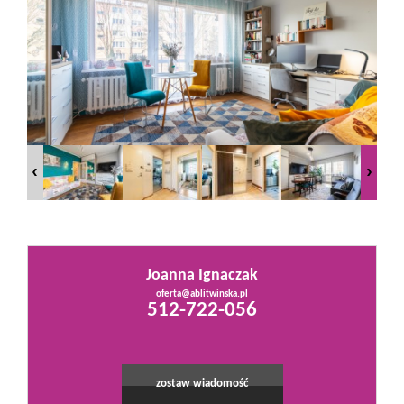
Mieszkania
Domy
Działki
Lokale
Joanna Ignaczak
Hale
oferta@ablitwinska.pl
512-722-056
Obiekty
zostaw wiadomość