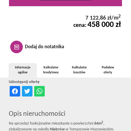
Kontakt
2
7 122,86 zł/m
458 000 zł
cena:
Notatnik
Oferty
Dodaj do notatnika
dla
Informacje
Kalkulator
Kalkulator
Podobne
ogólne
kredytowy
kosztów
oferty
Udostępnij ofertę
inwestora
RODO
Opis nieruchomości
2
Na sprzedaż funkcjonalne mieszkanie o powierzchni
64m
,
zlokalizowane na osiedlu
Niebrów
w Tomaszowie Mazowieckim.