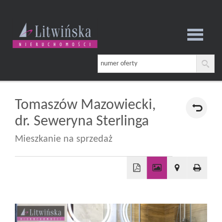
Strona
główna
Tomaszów Mazowiecki,
dr. Seweryna Sterlinga
O
Mieszkanie na sprzedaż
firmie
+
−
Oferta