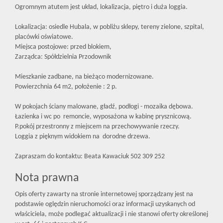
Ogromnym atutem jest układ, lokalizacja, piętro i duża loggia.
Lokalizacja: osiedle Hubala, w pobliżu sklepy, tereny zielone, szpital,
placówki oświatowe.
Miejsca postojowe: przed blokiem,
Zarządca: Spółdzielnia Przodownik
Mieszkanie zadbane, na bieżąco modernizowane.
Powierzchnia 64 m2, położenie : 2 p.
W pokojach ściany malowane, gładź, podłogi - mozaika dębowa.
Łazienka i wc po remoncie, wyposażona w kabinę prysznicową.
P.pokój przestronny z miejscem na przechowywanie rzeczy.
Loggia z pięknym widokiem na dorodne drzewa.
Zapraszam do kontaktu: Beata Kawaciuk 502 309 252
Nota prawna
Opis oferty zawarty na stronie internetowej sporządzany jest na
podstawie oględzin nieruchomości oraz informacji uzyskanych od
właściciela, może podlegać aktualizacji i nie stanowi oferty określonej