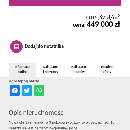
Kontakt
2
7 015,62 zł/m
449 000 zł
cena:
Notatnik
Oferty
Dodaj do notatnika
dla
Informacje
Kalkulator
Kalkulator
Podobne
ogólne
kredytowy
kosztów
oferty
Udostępnij ofertę
inwestora
RODO
Opis nieruchomości
Nowa oferta mieszkania 3 pokojowego, tzw. układ szczeciński. To
mieszkanie jest bardzo funkcjonalne, jasne.