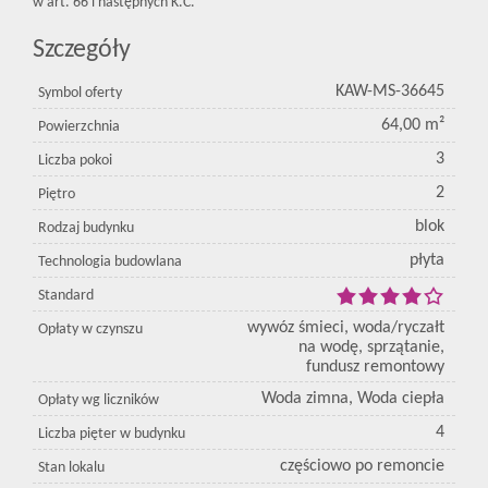
w art. 66 i następnych K.C.
Szczegóły
KAW-MS-36645
Symbol oferty
64,00 m²
Powierzchnia
3
Liczba pokoi
2
Piętro
blok
Rodzaj budynku
płyta
Technologia budowlana
Standard
wywóz śmieci, woda/ryczałt
Opłaty w czynszu
na wodę, sprzątanie,
fundusz remontowy
Woda zimna, Woda ciepła
Opłaty wg liczników
4
Liczba pięter w budynku
częściowo po remoncie
Stan lokalu